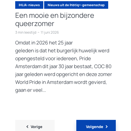
IHLIA-nieuws
Nieuws uit de lhbtiq+-gemeenschap
Een mooie en bijzondere
queerzomer
3 min leestijd
11 juni 2026
Omdat in 2026 het 25 jaar
geleden is dat het burgerlijk huwelijk werd
opengesteld voor iedereen, Pride
Amsterdam dit jaar 30 jaar bestaat, COC 80
jaar geleden werd opgericht en deze zomer
World Pride in Amsterdam wordt gevierd,
gaan er veel...
Berichten
Vorige
Volgende