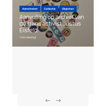
Aanwinsten
Collectie
Objecten
Aanvulling op archief van
de trans activist Justus
Eisfeld
1 min leestijd
2