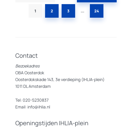
paginering
1
2
3
24
…
Contact
Bezoekadres
OBA Oosterdok
Oosterdokskade 143, 3e verdieping (IHLIA-plein)
1011 DL Amsterdam
Tel: 020-5230837
Email: info@ihlia.nl
Openingstijden IHLIA-plein