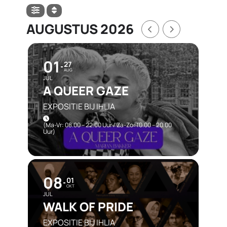
AUGUSTUS 2026
01
27
AUG
JUL
A QUEER GAZE
EXPOSITIE BIJ IHLIA
(ma-Vr: 08.00 – 22.00 Uur / Za-Zo: 10.00 – 20.00
Uur)
08
01
OKT
JUL
WALK OF PRIDE
EXPOSITIE BIJ IHLIA