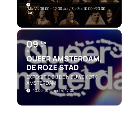
(ma-Vr: 08.00 – 22.00 Uur / Za-Zo: 10.00 – 20.00
Uur)
09
04
APR
JUL
QUEER AMSTERDAM,
DE ROZE STAD
EXPOSITIE BIJ DE NIEUWE KERK
AMSTERDAM
10:00 (9) - (april 4) 17:00