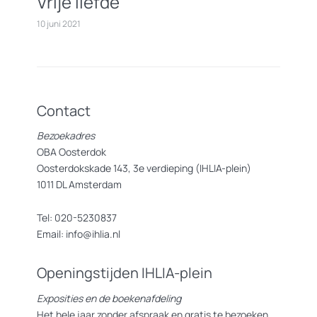
Vrije liefde
10 juni 2021
Contact
Bezoekadres
OBA Oosterdok
Oosterdokskade 143, 3e verdieping (IHLIA-plein)
1011 DL Amsterdam
Tel: 020-5230837
Email: info@ihlia.nl
Openingstijden IHLIA-plein
Exposities en de boekenafdeling
Het hele jaar zonder afspraak en gratis te bezoeken.