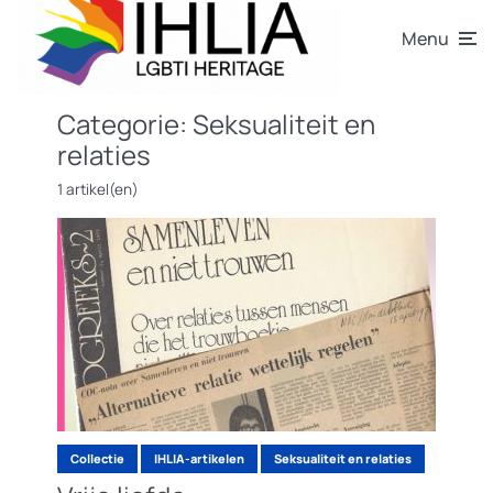
Menu
Categorie:
Seksualiteit en
relaties
1 artikel(en)
Collectie
IHLIA-artikelen
Seksualiteit en relaties