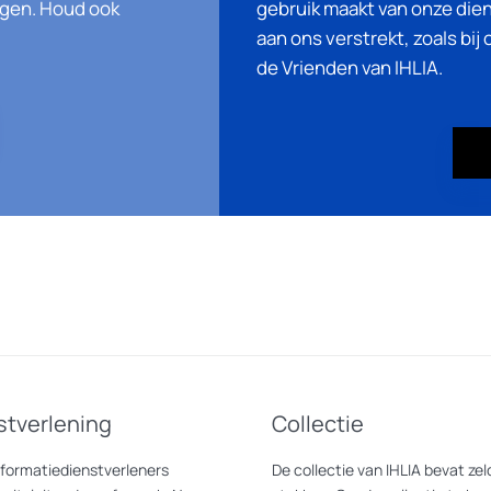
agen. Houd ook
gebruik maakt van onze die
aan ons verstrekt, zoals bij
de Vrienden van IHLIA.
stverlening
Collectie
nformatiedienstverleners
De collectie van IHLIA bevat z