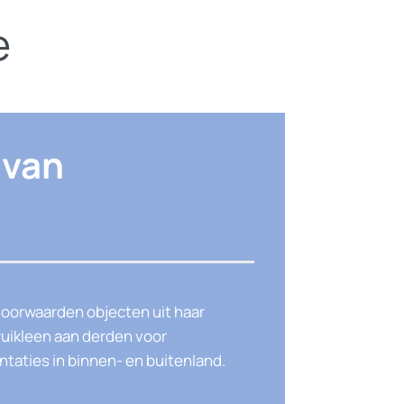
e
 van
voorwaarden objecten uit haar
bruikleen aan derden voor
taties in binnen- en buitenland.