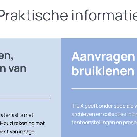
Praktische informati
Aanvragen
en,
n van
bruiklenen
IHLIA geeft onder speciale 
archieven en collecties in 
ateriaal is niet
tentoonstellingen en presen
. Houd rekening met
ent van inzage.