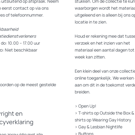
 uitsluitend op afspraak. Neem
stukken. Om de collectie te ku
 eerst contact op via ons
waarborgen wordt het materiaa
res of telefoonnummer.
uitgeleend en is alleen bij ons o
locatie in te zien.
kbaarheid
atiedienstverleners
Houd er rekening mee dat tusse
do: 10.00 – 17.00 uur
verzoek en het inzien van het
zo: Niet beschikbaar
materiaal een aantal dagen tot
week kan zitten.
Een klein deel van onze collectie
online toegankelijk. We werken 
oorden op de meest gestelde
aan om dit in de toekomst verde
breiden.
>
Open Up!
right en
>
T-shirts op Outside the Box
&
shirts op Wearing Gay History
acyverklaring
>
Gay & Lesbian Nightlife
>
Buttons
an zorgvuldig met alle