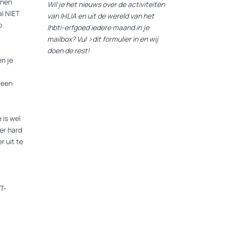
nnen
Wil je het nieuws over de activiteiten
l NIET
van IHLIA en uit de wereld van het
p
lhbti-erfgoed iedere maand in je
mailbox? Vul
>dit formulier
in en wij
doen de rest!
n je
 een
 is wel
er hard
r uit te
T-