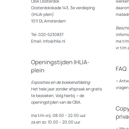
OBA Oosterdok
werken
Oosterdokskade 143, 3e verdieping
daarom
(IHLIA-plein)
mailad
1011 DL Amsterdam
Beschi
Tel: 020-5230837
inform
Email: info@ihlia.nl
ma t/m 
vr t/m 
Openingstijden IHLIA-
FAQ
plein
>
Antw
Exposities en de boekenafdeling
vragen
Het hele jaar zonder afspraak en gratis
te bezoeken. Volg hierbij >
de
openingstijden van de OBA.
Copy
ma t/m vrij: 08.00 – 22.00 uur
priv
za en zo: 10.00 – 20.00 uur
>
We ga