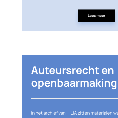
Lees meer
Auteursrecht en
openbaarmaking
In het archief van IHLIA zitten materialen 