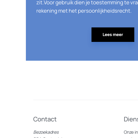
zit.Voor gebruik dien je toestemming te vr
rekening met het persoonlijkheidsrecht.
Lees meer
Contact
Dien
Bezoekadres
Onze i