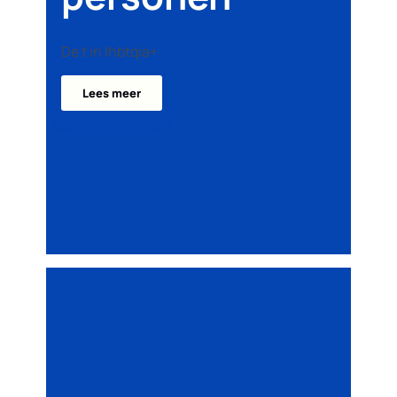
De t in lhbtqia+
Lees meer