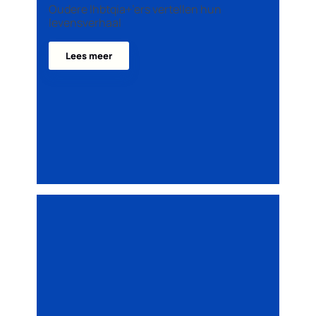
Oudere lhbtqia+’ers vertellen hun
levensverhaal
Lees meer