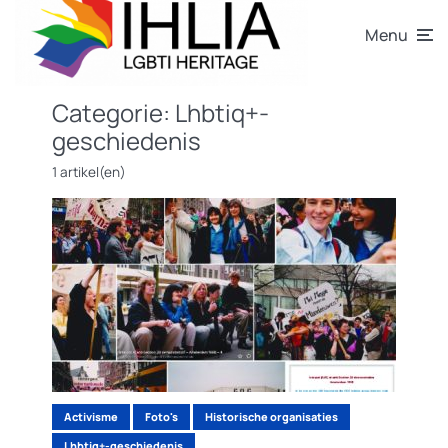
Menu
Categorie:
Lhbtiq+-
geschiedenis
1 artikel(en)
Activisme
Foto's
Historische organisaties
Lhbtiq+-geschiedenis