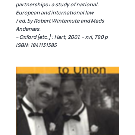
partnerships : a study of national,
European and international law
/ ed. by Robert Wintemute and Mads
Andenæs.
– Oxford [etc.] : Hart, 2001. – xvi, 790 p
ISBN: 1841131385