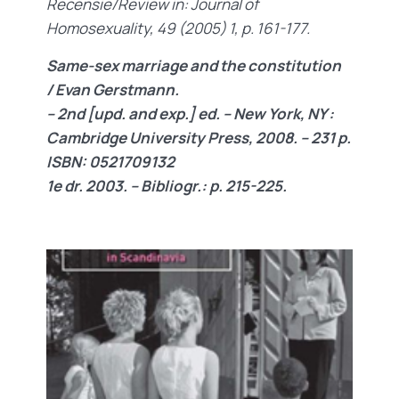
Recensie/Review in: Journal of
Homosexuality, 49 (2005) 1, p. 161-177.
Same-sex marriage and the constitution
/ Evan Gerstmann.
– 2nd [upd. and exp.] ed. – New York, NY :
Cambridge University Press, 2008. – 231 p.
ISBN: 0521709132
1e dr. 2003. – Bibliogr.: p. 215-225.