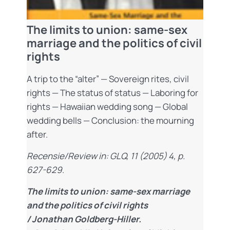
The limits to union: same-sex
marriage and the politics of civil
rights
A trip to the “alter” — Sovereign rites, civil
rights — The status of status — Laboring for
rights — Hawaiian wedding song — Global
wedding bells — Conclusion: the mourning
after.
Recensie/Review in: GLQ, 11 (2005) 4, p.
627-629
.
The limits to union: same-sex marriage
and the politics of civil rights
/ Jonathan Goldberg-Hiller.