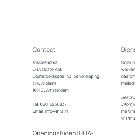
Contact
Dien
Bezoekadres
Onze i
OBA Oosterdok
werken
Oosterdokskade 143, 3e verdieping
daarom
(IHLIA-plein)
mailad
1011 DL Amsterdam
Beschi
Tel: 020-5230837
inform
Email: info@ihlia.nl
ma t/m 
vr t/m 
Openingstijden IHLIA-