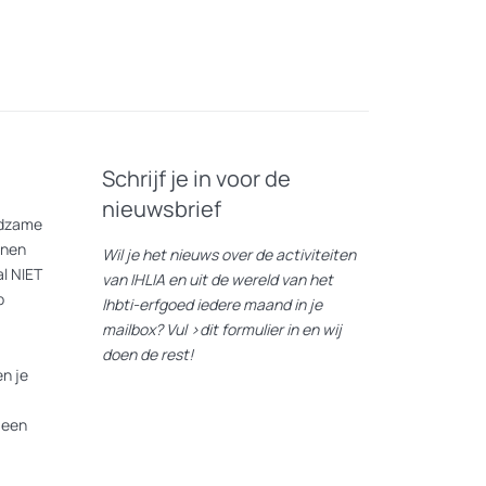
Schrijf je in voor de
nieuwsbrief
eldzame
nnen
Wil je het nieuws over de activiteiten
l NIET
van IHLIA en uit de wereld van het
p
lhbti-erfgoed iedere maand in je
mailbox? Vul
>dit formulier
in en wij
doen de rest!
n je
 een