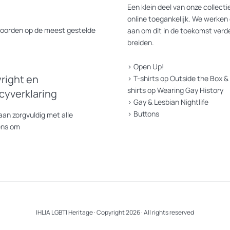
Een klein deel van onze collectie
online toegankelijk. We werken 
oorden op de meest gestelde
aan om dit in de toekomst verde
breiden.
>
Open Up!
right en
>
T-shirts op Outside the Box
&
shirts op Wearing Gay History
acyverklaring
>
Gay & Lesbian Nightlife
>
Buttons
an zorgvuldig met alle
ens om
IHLIA LGBTI Heritage · Copyright 2026 · All rights reserved