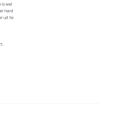
 is wel
er hard
r uit te
T-