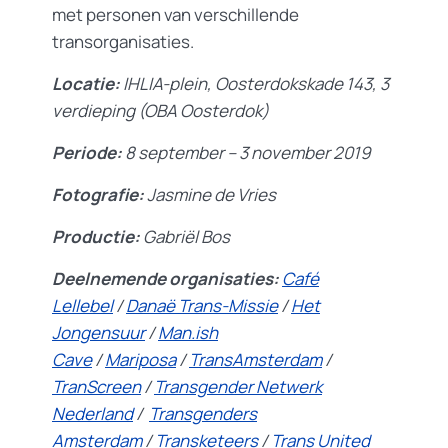
met personen van verschillende
transorganisaties.
Locatie:
IHLIA-plein, Oosterdokskade 143, 3
verdieping (OBA Oosterdok)
Periode:
8 september – 3 november 2019
Fotografie:
Jasmine de Vries
Productie:
Gabriël Bos
Deelnemende organisaties:
Café
Lellebel
/
Danaë Trans-Missie
/
Het
Jongensuur
/
Man.ish
Cave
/
Mariposa
/
TransAmsterdam
/
TranScreen
/
Transgender Netwerk
Nederland
/
Transgenders
Amsterdam
/
Transketeers
/
Trans United