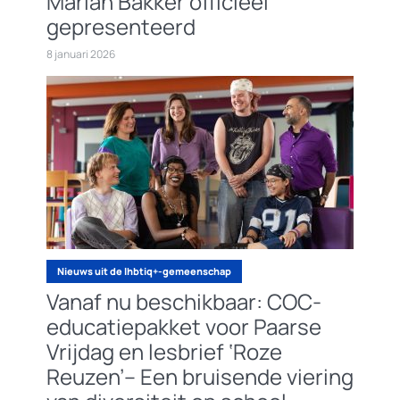
Marian Bakker officieel
gepresenteerd
8 januari 2026
Nieuws uit de lhbtiq+-gemeenschap
Vanaf nu beschikbaar: COC-
educatiepakket voor Paarse
Vrijdag en lesbrief ‘Roze
Reuzen’– Een bruisende viering