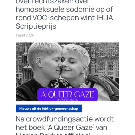
over rechtszaken over
homoseksuele sodomie op of
rond VOC-schepen wint IHLIA
Scriptieprijs
1 april 2026
Nieuws uit de lhbtiq+-gemeenschap
Na crowdfundingsactie wordt
het boek ‘A Queer Gaze’ van