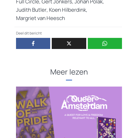
Full Circle
,
Gert Jonkers
,
Johan Polak
,
Judith Butler
,
Koen Hilberdink
,
Margriet van Heesch
Deel dit bericht
Meer lezen