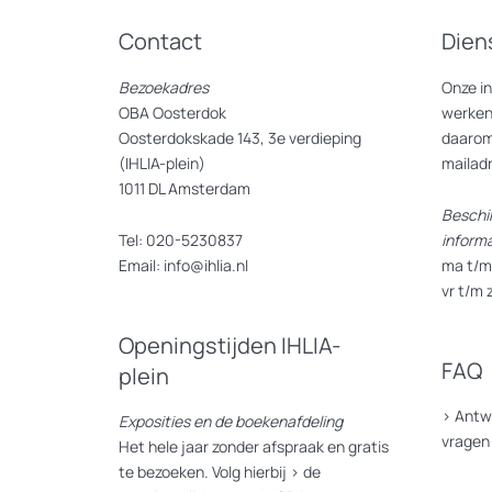
Contact
Dien
Bezoekadres
Onze i
OBA Oosterdok
werken
Oosterdokskade 143, 3e verdieping
daarom
(IHLIA-plein)
mailad
1011 DL Amsterdam
Beschi
Tel: 020-5230837
inform
Email: info@ihlia.nl
ma t/m 
vr t/m 
Openingstijden IHLIA-
FAQ
plein
>
Antw
Exposities en de boekenafdeling
vragen
Het hele jaar zonder afspraak en gratis
te bezoeken. Volg hierbij >
de