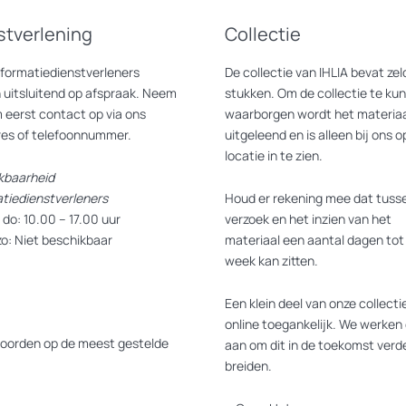
stverlening
Collectie
nformatiedienstverleners
De collectie van IHLIA bevat z
 uitsluitend op afspraak. Neem
stukken. Om de collectie te ku
 eerst contact op via ons
waarborgen wordt het materiaa
res of telefoonnummer.
uitgeleend en is alleen bij ons o
locatie in te zien.
kbaarheid
atiedienstverleners
Houd er rekening mee dat tusse
do: 10.00 – 17.00 uur
verzoek en het inzien van het
zo: Niet beschikbaar
materiaal een aantal dagen tot
week kan zitten.
Een klein deel van onze collectie
online toegankelijk. We werken 
oorden op de meest gestelde
aan om dit in de toekomst verde
breiden.