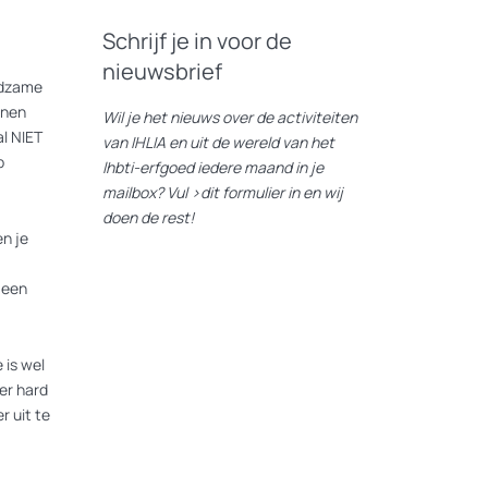
Schrijf je in voor de
nieuwsbrief
eldzame
nnen
Wil je het nieuws over de activiteiten
l NIET
van IHLIA en uit de wereld van het
p
lhbti-erfgoed iedere maand in je
mailbox? Vul
>dit formulier
in en wij
doen de rest!
n je
 een
 is wel
er hard
r uit te