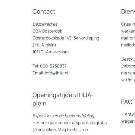
Contact
Dien
Bezoekadres
Onze i
OBA Oosterdok
werken
Oosterdokskade 143, 3e verdieping
daarom
(IHLIA-plein)
mailad
1011 DL Amsterdam
Beschi
Tel: 020-5230837
inform
Email: info@ihlia.nl
ma t/m 
vr t/m 
Openingstijden IHLIA-
FAQ
plein
>
Antw
Exposities en de boekenafdeling
vragen
Het hele jaar zonder afspraak en gratis
te bezoeken. Volg hierbij >
de