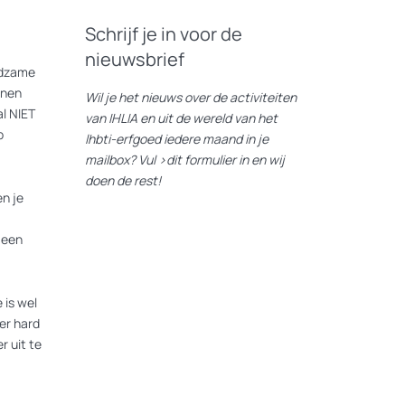
Schrijf je in voor de
nieuwsbrief
eldzame
nnen
Wil je het nieuws over de activiteiten
l NIET
van IHLIA en uit de wereld van het
p
lhbti-erfgoed iedere maand in je
mailbox? Vul
>dit formulier
in en wij
doen de rest!
n je
 een
 is wel
er hard
r uit te