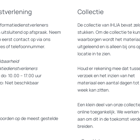
stverlening
Collectie
nformatiedienstverleners
De collectie van IHLIA bevat z
 uitsluitend op afspraak. Neem
stukken. Om de collectie te ku
 eerst contact op via ons
waarborgen wordt het materiaa
res of telefoonnummer.
uitgeleend en is alleen bij ons o
locatie in te zien.
kbaarheid
atiedienstverleners
Houd er rekening mee dat tusse
do: 10.00 – 17.00 uur
verzoek en het inzien van het
zo: Niet beschikbaar
materiaal een aantal dagen tot
week kan zitten.
Een klein deel van onze collectie
online toegankelijk. We werken 
oorden op de meest gestelde
aan om dit in de toekomst verde
breiden.