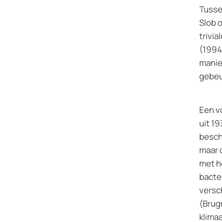
Tusse
Slob 
trivia
(1994,
manie
gebeu
Een v
uit 1
besch
maar 
met h
bacte
versc
(Brug
klima