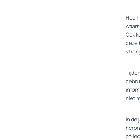
Höch 
waarsc
Ook k
dezel
stren
Tijden
gebrui
inform
niet 
In de
heron
collec