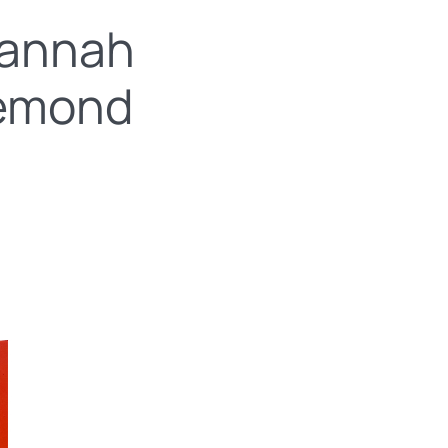
Hannah
zemond