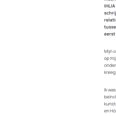
IHLIA
schri
relat
tusse
eerst 
Mijn 
op mij
onderz
kreeg
Ik wa
beïnv
kunst
en Hö