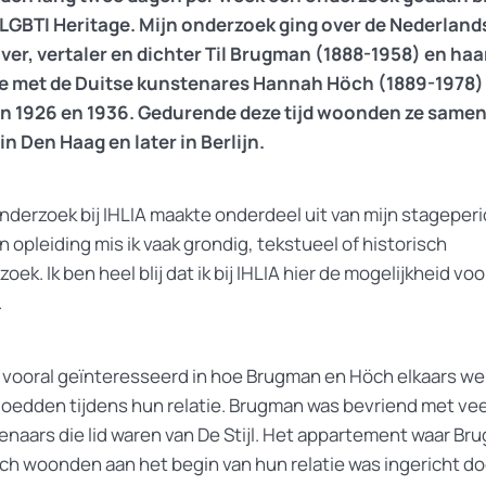
 LGBTI Heritage. Mijn onderzoek ging over de Nederland
jver, vertaler en dichter Til Brugman (1888-1958) en haa
ie met de Duitse kunstenares Hannah Höch (1889-1978)
n 1926 en 1936. Gedurende deze tijd woonden ze samen
in Den Haag en later in Berlijn.
onderzoek bij IHLIA maakte onderdeel uit van mijn stageper
n opleiding mis ik vaak grondig, tekstueel of historisch
oek. Ik ben heel blij dat ik bij IHLIA hier de mogelijkheid voo
.
s vooral geïnteresseerd in hoe Brugman en Höch elkaars we
loedden tijdens hun relatie. Brugman was bevriend met vee
enaars die lid waren van De Stijl. Het appartement waar Br
ch woonden aan het begin van hun relatie was ingericht do