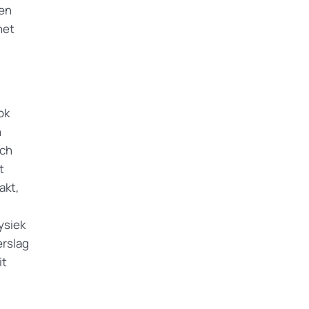
 en
het
ok
n
öch
t
akt,
ysiek
erslag
it