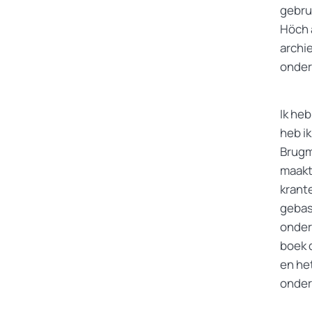
gebru
Höch 
archi
onder
Ik he
heb i
Brugm
maakt
krante
gebas
onderd
boek 
en he
onder