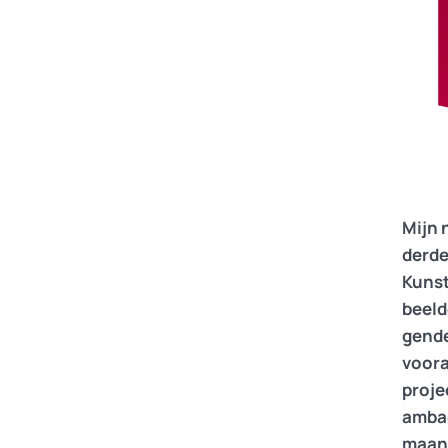
Mijn 
derde
Kunst
beeld
gende
voora
proje
ambac
maand