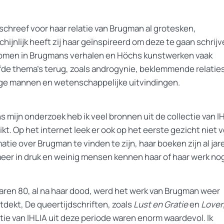
schreef voor haar relatie van Brugman al grotesken,
hijnlijk heeft zij haar geïnspireerd om deze te gaan schrijv
omen in Brugmans verhalen en Höchs kunstwerken vaak
fde thema’s terug, zoals androgynie, beklemmende relatie
ge mannen en wetenschappelijke uitvindingen.
s mijn onderzoek heb ik veel bronnen uit de collectie van I
kt. Op het internet leek er ook op het eerste gezicht niet v
atie over Brugman te vinden te zijn, haar boeken zijn al jar
meer in druk en weinig mensen kennen haar of haar werk no
 jaren 80, al na haar dood, werd het werk van Brugman weer
tdekt, De queertijdschriften, zoals
Lust en Gratie
en
Lover
tie van IHLIA uit deze periode waren enorm waardevol. Ik