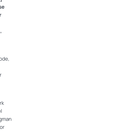
se
r
,
iode,
r
rk
l
ugman
or