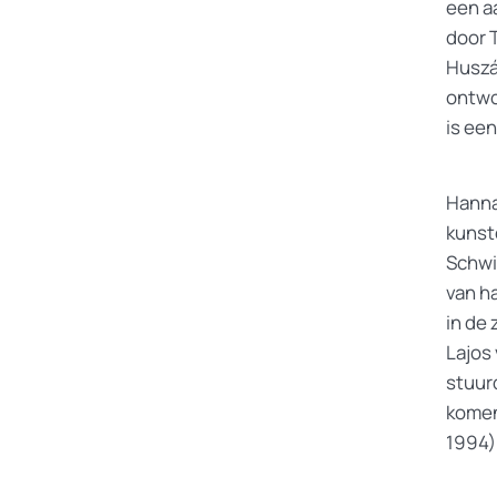
een a
door 
Huszá
ontwo
is een
Hanna
kunst
Schwit
van h
in de
Lajos
stuur
komen
1994)