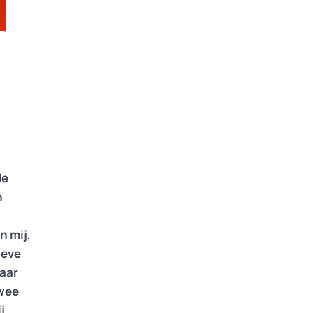
de
n
n mij,
ieve
naar
twee
j