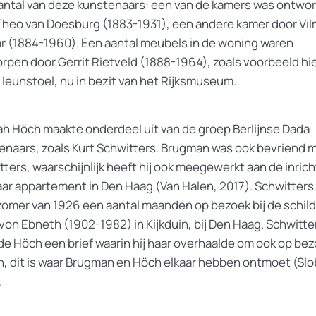
antal van deze kunstenaars: een van de kamers was ontwo
Theo van Doesburg (1883-1931), een andere kamer door Vi
r (1884-1960). Een aantal meubels in de woning waren
rpen door Gerrit Rietveld (1888-1964), zoals voorbeeld hi
 leunstoel, nu in bezit van het Rijksmuseum.
h Höch maakte onderdeel uit van de groep Berlijnse Dada
enaars, zoals Kurt Schwitters. Brugman was ook bevriend 
ters, waarschijnlijk heeft hij ook meegewerkt aan de inrich
aar appartement in Den Haag (Van Halen, 2017). Schwitters
 zomer van 1926 een aantal maanden op bezoek bij de schil
 von Ebneth (1902-1982) in Kijkduin, bij Den Haag. Schwitte
de Höch een brief waarin hij haar overhaalde om ook op bez
, dit is waar Brugman en Höch elkaar hebben ontmoet (Slo
.