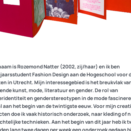
naam is Rozemond Natter (2002, zij/haar) en ik ben
jaarsstudent Fashion Design aan de Hogeschool voor 
en in Utrecht. Mijn interessegebied is het breukvlak va
ende kunst, mode, literatuur en gender. De rol van
ridentiteit en genderstereotypen in de mode fascinere
l aan het begin van de twintigste eeuw. Voor mijn creat
cten doe ik vaak historisch onderzoek, naar kleding of 
htelijke technieken. Aan het begin van dit jaar heb ik 
en lang twee dagen per week een onderzoek gedaan bi