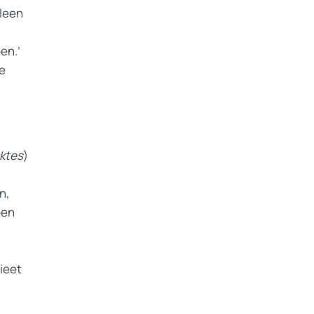
rleen
en.’
he
ktes
)
n,
pen
ieet