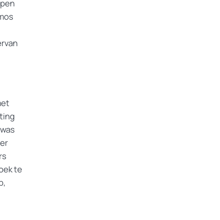
rpen
lmos
ervan
met
ting
 was
der
rs
oek te
b,