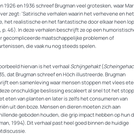
n 1926 en 1936 schreef Brugman veel grotesken, waar Ma
over zegt: ‘Satirische verhalen waarin het verhevene en het
le, het realistische en het fantastische door elkaar heen lop
 p. 46). In deze verhalen beschrijft ze op een humoristisc
r gecompliceerde maatschappelijke problemen of
rtenissen, die vaak nu nog steeds spelen.
oorbeeld hiervan is het verhaal
Schijngehakt
(
Scheingehac
935, dat Brugman schreef en Höch illustreerde. Brugman
rijft een samenleving waar mensen stoppen met vlees ete
deze onschuldige beslissing escaleert al snel tot het stop
et eten van planten en later is zelfs het consumeren van
riën uit den boze. Mensen en dieren moeten zich aan
hillende geboden houden, die grip impact hebben op hun d
man, 1994). Dit verhaal past heel goed binnen de huidige
atdiscussie.