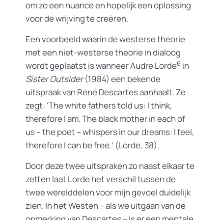
om zo een nuance en hopelijk een oplossing
voor de wrijving te creëren.
Een voorbeeld waarin de westerse theorie
met een niet-westerse theorie in dialoog
6
wordt geplaatst is wanneer Audre Lorde
in
Sister Outsider
(1984) een bekende
uitspraak van René Descartes aanhaalt. Ze
zegt: ‘The white fathers told us: I think,
therefore I am. The black mother in each of
us – the poet – whispers in our dreams: I feel,
therefore I can be free.’ (Lorde, 38).
Door deze twee uitspraken zo naast elkaar te
zetten laat Lorde het verschil tussen de
twee werelddelen voor mijn gevoel duidelijk
zien. In het Westen – als we uitgaan van de
opmerking van Descartes – is er een mentale