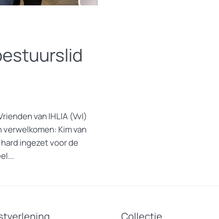
estuurslid
 Vrienden van IHLIA (VvI)
n verwelkomen: Kim van
 hard ingezet voor de
l...
stverlening
Collectie