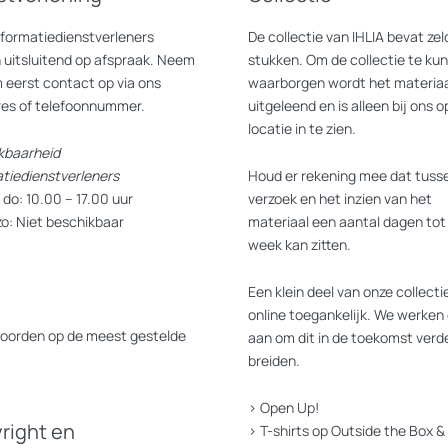
nformatiedienstverleners
De collectie van IHLIA bevat z
 uitsluitend op afspraak. Neem
stukken. Om de collectie te ku
 eerst contact op via ons
waarborgen wordt het materiaa
res of telefoonnummer.
uitgeleend en is alleen bij ons o
locatie in te zien.
kbaarheid
atiedienstverleners
Houd er rekening mee dat tusse
do: 10.00 – 17.00 uur
verzoek en het inzien van het
zo: Niet beschikbaar
materiaal een aantal dagen tot
week kan zitten.
Een klein deel van onze collectie
online toegankelijk. We werken 
oorden op de meest gestelde
aan om dit in de toekomst verde
breiden.
>
Open Up!
right en
>
T-shirts op Outside the Box
&