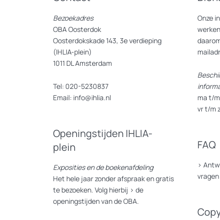
Bezoekadres
Onze i
OBA Oosterdok
werken
Oosterdokskade 143, 3e verdieping
daarom
(IHLIA-plein)
mailad
1011 DL Amsterdam
Beschi
Tel: 020-5230837
inform
Email: info@ihlia.nl
ma t/m 
vr t/m 
Openingstijden IHLIA-
FAQ
plein
>
Antw
Exposities en de boekenafdeling
vragen
Het hele jaar zonder afspraak en gratis
te bezoeken. Volg hierbij >
de
openingstijden van de OBA.
Copy