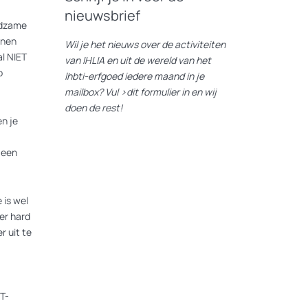
nieuwsbrief
eldzame
nnen
Wil je het nieuws over de activiteiten
l NIET
van IHLIA en uit de wereld van het
p
lhbti-erfgoed iedere maand in je
mailbox? Vul
>dit formulier
in en wij
doen de rest!
n je
 een
 is wel
er hard
r uit te
T-