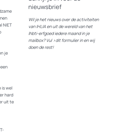
nieuwsbrief
eldzame
nnen
Wil je het nieuws over de activiteiten
l NIET
van IHLIA en uit de wereld van het
p
lhbti-erfgoed iedere maand in je
mailbox? Vul
>dit formulier
in en wij
doen de rest!
n je
 een
 is wel
er hard
r uit te
T-