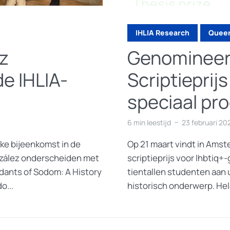
IHLIA Research
Queer
z
Genomineer
e IHLIA-
Scriptieprijs
speciaal pr
6 min leestijd
23 februari 20
ke bijeenkomst in de
Op 21 maart vindt in Amste
nzález onderscheiden met
scriptieprijs voor lhbtiq+-
ndants of Sodom: A History
tientallen studenten aan u
o...
historisch onderwerp. Hela