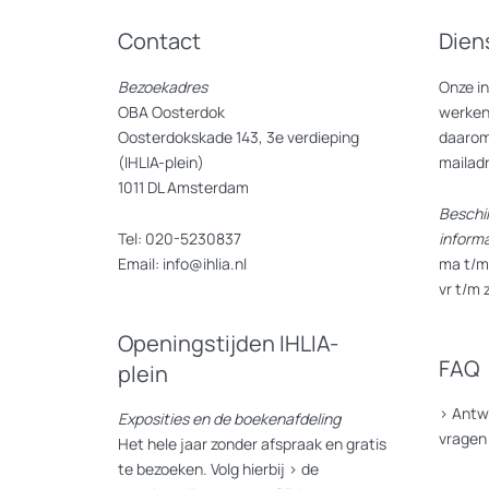
Contact
Dien
Bezoekadres
Onze i
OBA Oosterdok
werken
Oosterdokskade 143, 3e verdieping
daarom
(IHLIA-plein)
mailad
1011 DL Amsterdam
Beschi
Tel: 020-5230837
inform
Email: info@ihlia.nl
ma t/m 
vr t/m 
Openingstijden IHLIA-
FAQ
plein
>
Antw
Exposities en de boekenafdeling
vragen
Het hele jaar zonder afspraak en gratis
te bezoeken. Volg hierbij >
de