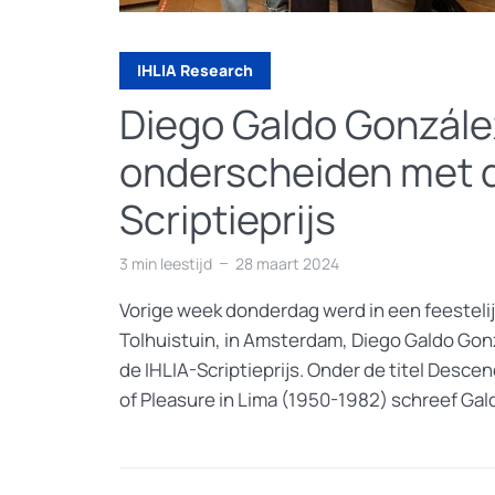
IHLIA Research
Diego Galdo Gonzále
onderscheiden met d
Scriptieprijs
3 min leestijd
28 maart 2024
Vorige week donderdag werd in een feestelij
Tolhuistuin, in Amsterdam, Diego Galdo Go
de IHLIA-Scriptieprijs. Onder de titel Desce
of Pleasure in Lima (1950-1982) schreef Gald