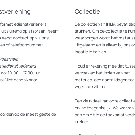
stverlening
Collectie
nformatiedienstverleners
De collectie van IHLIA bevat z
 uitsluitend op afspraak. Neem
stukken. Om de collectie te ku
 eerst contact op via ons
waarborgen wordt het materiaa
res of telefoonnummer.
uitgeleend en is alleen bij ons o
locatie in te zien.
kbaarheid
atiedienstverleners
Houd er rekening mee dat tusse
do: 10.00 – 17.00 uur
verzoek en het inzien van het
zo: Niet beschikbaar
materiaal een aantal dagen tot
week kan zitten.
Een klein deel van onze collectie
online toegankelijk. We werken 
oorden op de meest gestelde
aan om dit in de toekomst verde
breiden.