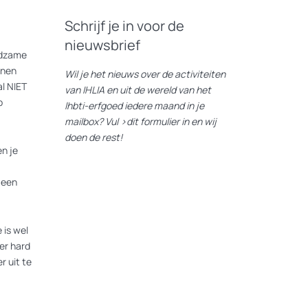
Schrijf je in voor de
nieuwsbrief
eldzame
nnen
Wil je het nieuws over de activiteiten
l NIET
van IHLIA en uit de wereld van het
p
lhbti-erfgoed iedere maand in je
mailbox? Vul
>dit formulier
in en wij
doen de rest!
n je
 een
 is wel
er hard
r uit te