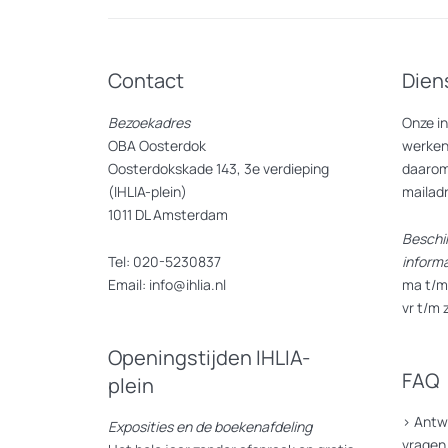
Contact
Dien
Bezoekadres
Onze i
OBA Oosterdok
werken
Oosterdokskade 143, 3e verdieping
daarom
(IHLIA-plein)
mailad
1011 DL Amsterdam
Beschi
Tel: 020-5230837
inform
Email: info@ihlia.nl
ma t/m 
vr t/m 
Openingstijden IHLIA-
FAQ
plein
>
Antw
Exposities en de boekenafdeling
vragen