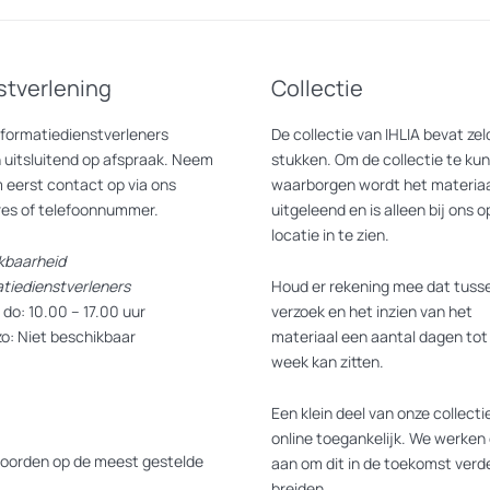
stverlening
Collectie
nformatiedienstverleners
De collectie van IHLIA bevat z
 uitsluitend op afspraak. Neem
stukken. Om de collectie te ku
 eerst contact op via ons
waarborgen wordt het materiaa
res of telefoonnummer.
uitgeleend en is alleen bij ons o
locatie in te zien.
kbaarheid
atiedienstverleners
Houd er rekening mee dat tusse
do: 10.00 – 17.00 uur
verzoek en het inzien van het
zo: Niet beschikbaar
materiaal een aantal dagen tot
week kan zitten.
Een klein deel van onze collectie
online toegankelijk. We werken 
oorden op de meest gestelde
aan om dit in de toekomst verde
breiden.