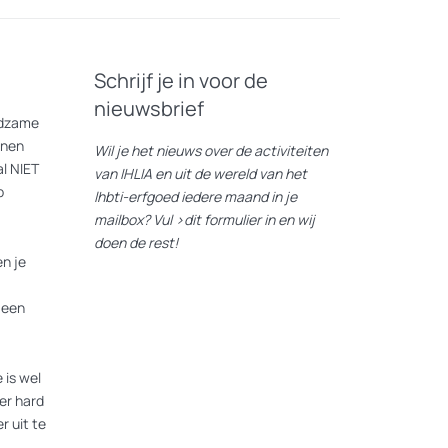
Schrijf je in voor de
nieuwsbrief
eldzame
nnen
Wil je het nieuws over de activiteiten
l NIET
van IHLIA en uit de wereld van het
p
lhbti-erfgoed iedere maand in je
mailbox? Vul
>dit formulier
in en wij
doen de rest!
n je
 een
 is wel
er hard
r uit te