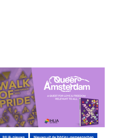
IHLIA-nieuws
Nieuws uit de lhbtiq+-gemeenschap