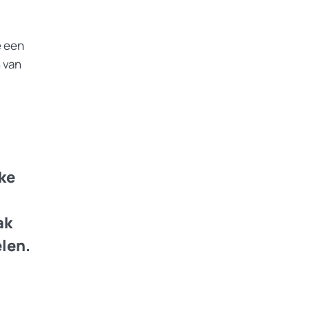
e een
n van
ke
ak
elen.