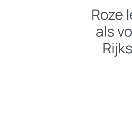
Roze 
als v
Rijk