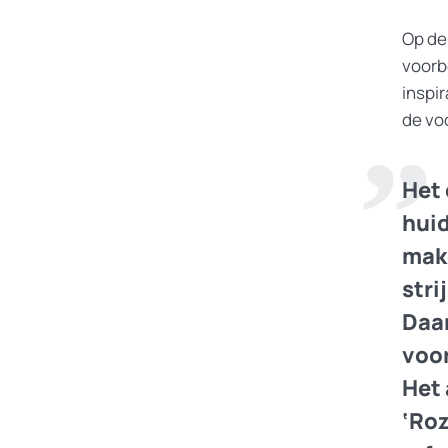
Op de
voorb
inspir
de vo
Het 
huid
make
stri
Daar
voor
Het 
‘Roz