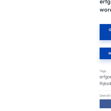
erfg
word
G
M
Tags
erfgo
Rijks
Deel dit