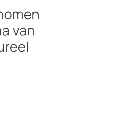
enomen
ma van
ureel