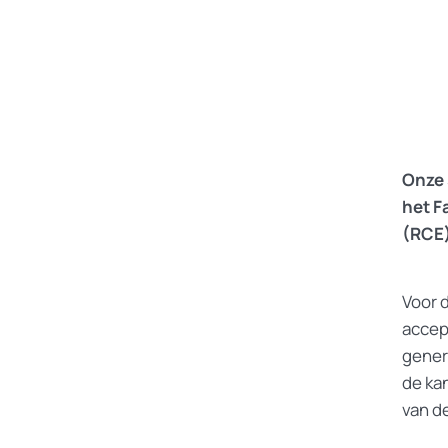
Onze 
het F
(RCE)
Voor 
accep
genera
de ka
van d