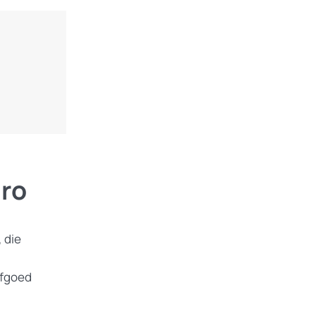
aro
 die
rfgoed