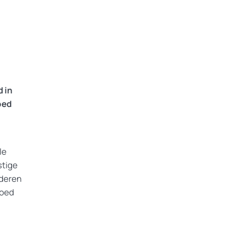
 in
oed
.
le
stige
uderen
goed