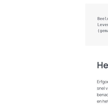
Beel
Leve
(gem
He
Erfgo
snel 
benad
en he