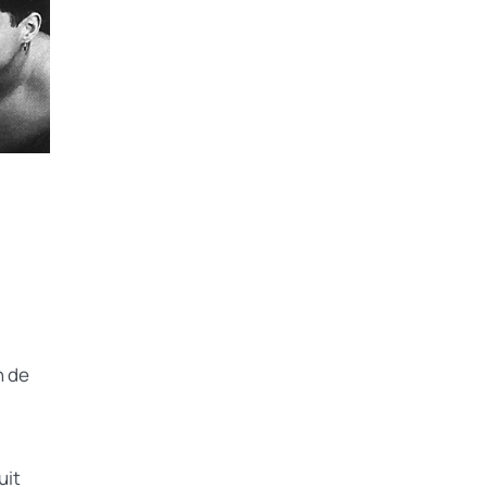
n de
uit