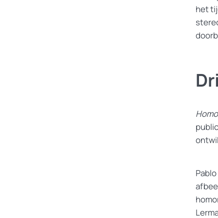
het ti
stere
doorb
Dr
Homo
publi
ontwi
Pablo
afbee
homom
Lerma