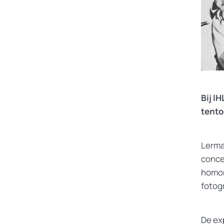
Bij I
tento
Lerma
conce
homom
fotogr
De ex