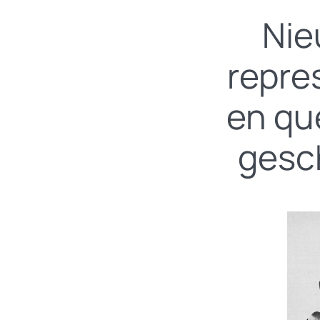
Nie
repre
en qu
gesch