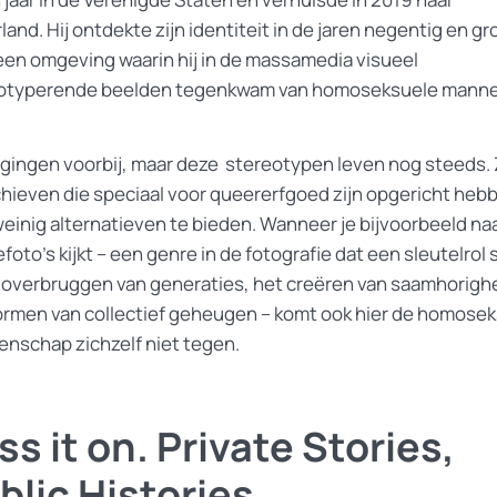
and. Hij ontdekte zijn identiteit in de jaren negentig en gr
 een omgeving waarin hij in de massamedia visueel
otyperende beelden tegenkwam van homoseksuele manne
 gingen voorbij, maar deze stereotypen leven nog steeds. 
chieven die speciaal voor queererfgoed zijn opgericht heb
weinig alternatieven te bieden. Wanneer je bijvoorbeeld na
efoto’s kijkt – een genre in de fotografie dat een sleutelrol 
t overbruggen van generaties, het creëren van saamhorigh
ormen van collectief geheugen – komt ook hier de homose
nschap zichzelf niet tegen.
ss it on. Private Stories,
blic Histories