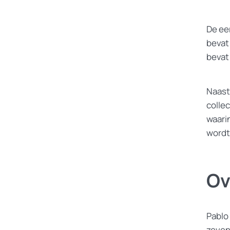
De ee
bevat
bevat
Naast
colle
waari
wordt 
Ov
Pablo 
zeven