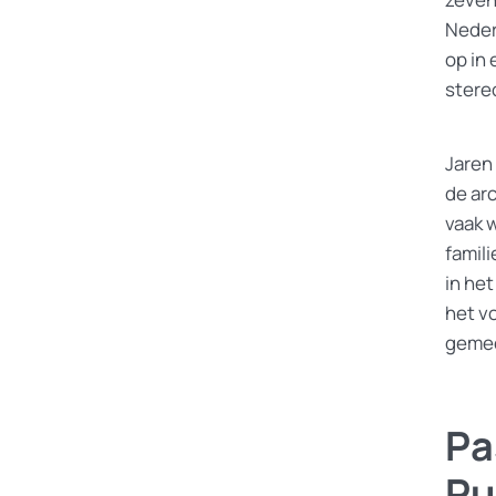
Nederl
op in
stere
Jaren
de ar
vaak 
famili
in he
het v
gemee
Pa
Pu