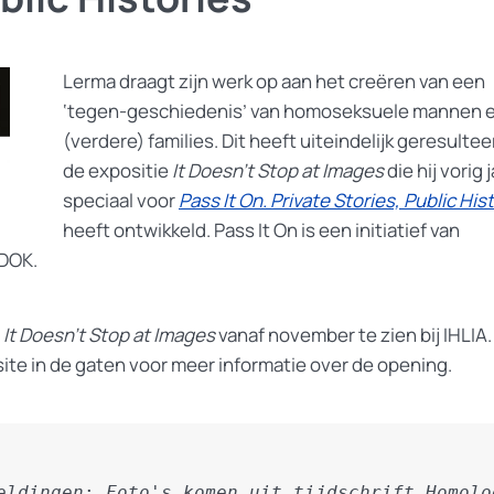
Lerma draagt zijn werk op aan het creëren van een
‘tegen-geschiedenis’ van homoseksuele mannen 
(verdere) families. Dit heeft uiteindelijk geresultee
de expositie
It Doesn’t Stop at Images
die hij vorig 
speciaal voor
Pass It On. Private Stories, Public His
heeft ontwikkeld. Pass It On is een initiatief van
DOK.
l
It Doesn’t Stop at Images
vanaf november te zien bij IHLIA
site in de gaten voor meer informatie over de opening.
eldingen
: 
Foto's komen uit tijdschrift Homolog