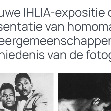
uwe IHLIA-expositie 
sentatie van homo
eergemeenschappen
iedenis van de foto