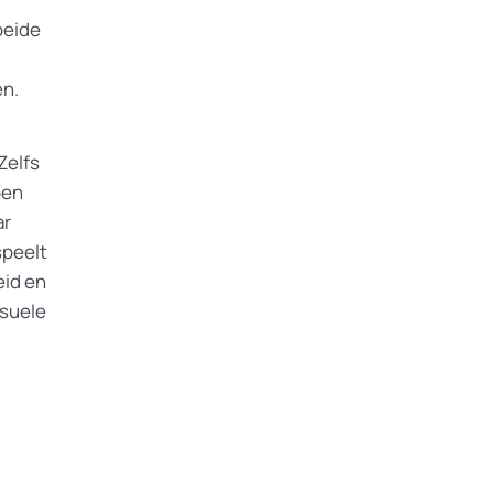
oeide
n.
Zelfs
ben
ar
speelt
eid en
ksuele