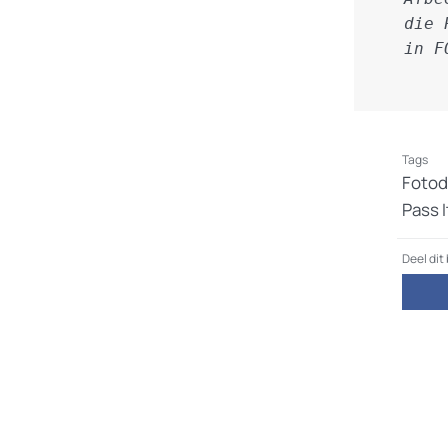
die 
in F
Tags
Fotod
Pass I
Deel dit