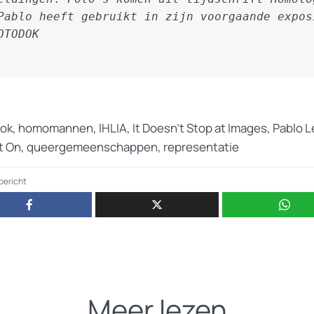
Pablo heeft gebruikt in zijn voorgaande exposi
OTODOK
ok
,
homomannen
,
IHLIA
,
It Doesn't Stop at Images
,
Pablo 
t On
,
queergemeenschappen
,
representatie
 bericht
Meer lezen