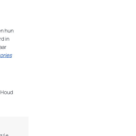
en hun
rd in
jaar
tories
. Houd
ie 