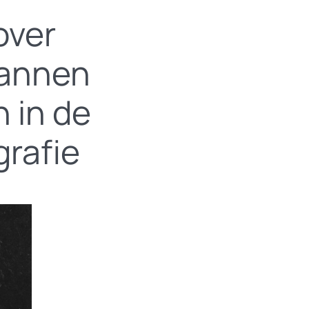
over
mannen
 in de
grafie