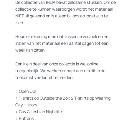
live and we will explore together. Looking for:
De collectie van IHLIA bevat zeldzame stukken. Om de
collectie te kunnen waarborgen wordt het materiaal
NIET uitgeleend en is alleen bij ons op locatie in te
– Acquaintances:
do you recognize yourself or others in the
zien.
photos? Let us know to make the unlocking of these books more
complete.
Houd er rekening mee dat tussen je verzoek en het
inzien van het materiaal een aantal dagen tot een
– Recognition:
what is alive in the photos from then that is still
week kan zitten.
alive today?
Een klein deel van onze collectie is wel online
– Gaps:
what and who are you missing from the photos? Do you
toegankelijk. We werken er hard aan om dit in de
know people or organizations that were present but not
toekomst verder uit te breiden.
presented?
>
Open Up!
Above all, it is an informal gathering to exchange stories.
>
T-shirts op Outside the Box
&
T-shirts op Wearing
Memories from long ago and experiences from today. If you have
Gay History
photos of Pink Saturdays yourself that you would like to donate to
the archive (digital or on paper), please upload your photo >
here
>
Gay & Lesbian Nightlife
or send an email to aanmelden@ihlia.nl to discuss the possibilities.
>
Buttons