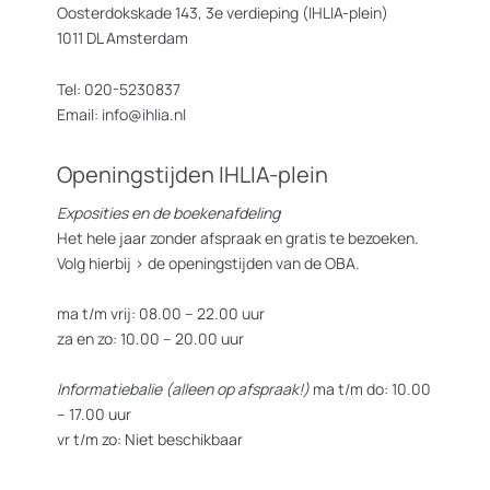
Oosterdokskade 143, 3e verdieping (IHLIA-plein)
1011 DL Amsterdam
–
Hiaten:
wat en wie mis je op de foto’s? Ken je mensen of
organisaties die wel aanwezig waren maar niet gepresenteerd
Tel: 020-5230837
zijn?
Email: info@ihlia.nl
Bovenal is het een informele bijeenkomst om verhalen uit te
Openingstijden IHLIA-plein
wisselen. Herinneringen van lang geleden en ervaringen van nu.
Heb je zelf foto’s van Roze Zaterdagen die je aan het archief wil
doneren (digitaal of op papier), upload je foto dan >
hier
of stuur
Exposities en de boekenafdeling
een mail naar aanmelden@ihlia.nl om de mogelijkheden te
Het hele jaar zonder afspraak en gratis te bezoeken.
bespreken.
Volg hierbij >
de openingstijden van de OBA.
Via hetzelfde mailadres kun je je ook aanmelden voor de
ma t/m vrij: 08.00 – 22.00 uur
bijeenkomst.
za en zo: 10.00 – 20.00 uur
Informatiebalie (alleen op afspraak!)
ma t/m do: 10.00
Informatie over expositie
– 17.00 uur
vr t/m zo: Niet beschikbaar
In de tentoonstelling
Protest2Pride
onderzoekt IHLIA de Roze
Zaterdag-protesten van de jaren ‘80 en ‘90 door de lens van