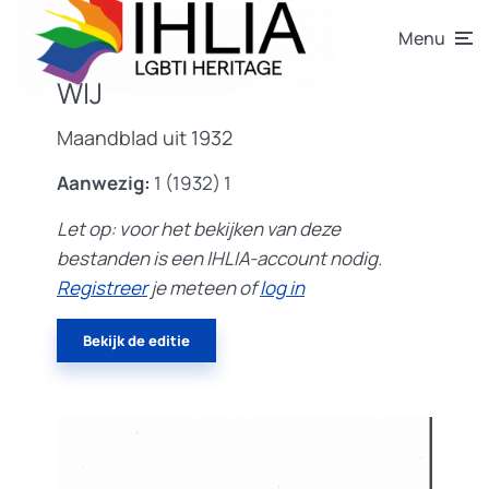
Menu
WIJ
Maandblad uit 1932
Aanwezig:
1 (1932) 1
Let op: voor het bekijken van deze
bestanden
is een IHLIA-account nodig.
Registreer
je meteen of
log in
Bekijk de editie