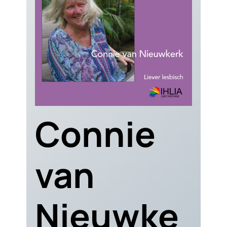
Connie
van
Nieuwke