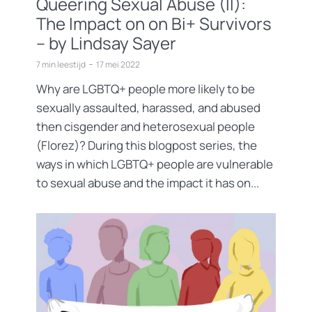
Queering Sexual Abuse (II):
The Impact on on Bi+ Survivors
– by Lindsay Sayer
7 min leestijd
17 mei 2022
Why are LGBTQ+ people more likely to be
sexually assaulted, harassed, and abused
then cisgender and heterosexual people
(Florez)? During this blogpost series, the
ways in which LGBTQ+ people are vulnerable
to sexual abuse and the impact it has on...