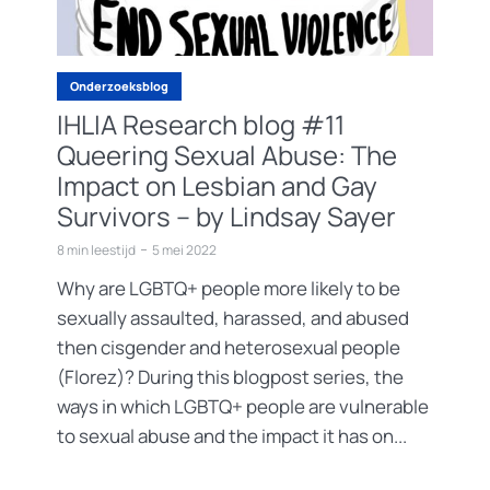
Onderzoeksblog
IHLIA Research blog #11
Queering Sexual Abuse: The
Impact on Lesbian and Gay
Survivors – by Lindsay Sayer
8 min leestijd
5 mei 2022
Why are LGBTQ+ people more likely to be
sexually assaulted, harassed, and abused
then cisgender and heterosexual people
(Florez)? During this blogpost series, the
ways in which LGBTQ+ people are vulnerable
to sexual abuse and the impact it has on...