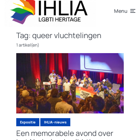
Menu
Tag:
queer vluchtelingen
1 artikel(en)
Expositie
IHLIA-nieuws
Een memorabele avond over