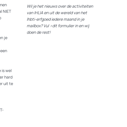
nnen
Wil je het nieuws over de activiteiten
l NIET
van IHLIA en uit de wereld van het
p
lhbti-erfgoed iedere maand in je
mailbox? Vul
>dit formulier
in en wij
doen de rest!
n je
 een
 is wel
er hard
r uit te
T-