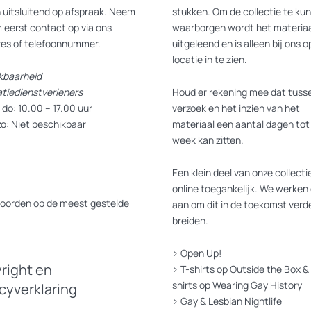
 uitsluitend op afspraak. Neem
stukken. Om de collectie te ku
 eerst contact op via ons
waarborgen wordt het materiaa
res of telefoonnummer.
uitgeleend en is alleen bij ons o
locatie in te zien.
kbaarheid
atiedienstverleners
Houd er rekening mee dat tusse
do: 10.00 – 17.00 uur
verzoek en het inzien van het
zo: Niet beschikbaar
materiaal een aantal dagen tot
week kan zitten.
Een klein deel van onze collectie
online toegankelijk. We werken 
oorden op de meest gestelde
aan om dit in de toekomst verde
breiden.
>
Open Up!
right en
>
T-shirts op Outside the Box
&
shirts op Wearing Gay History
acyverklaring
>
Gay & Lesbian Nightlife