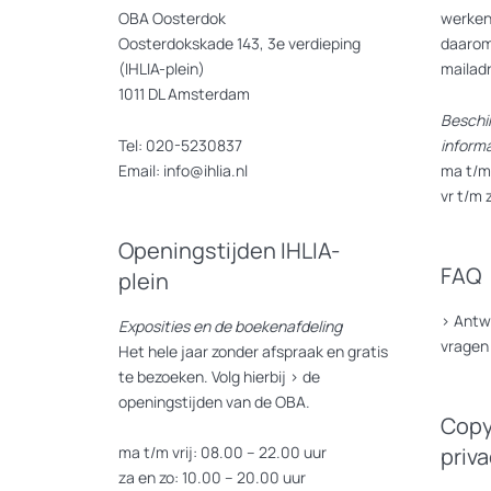
OBA Oosterdok
werken
Oosterdokskade 143, 3e verdieping
daarom
(IHLIA-plein)
mailad
1011 DL Amsterdam
Beschi
Tel: 020-5230837
inform
Email: info@ihlia.nl
ma t/m 
vr t/m 
Openingstijden IHLIA-
FAQ
plein
>
Antw
Exposities en de boekenafdeling
vragen
Het hele jaar zonder afspraak en gratis
te bezoeken. Volg hierbij >
de
openingstijden van de OBA.
Copy
ma t/m vrij: 08.00 – 22.00 uur
priv
za en zo: 10.00 – 20.00 uur