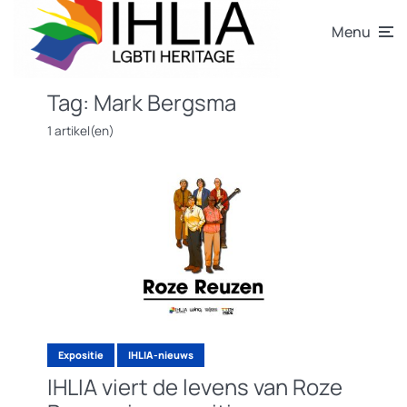
Menu
Tag:
Mark Bergsma
1 artikel(en)
Expositie
IHLIA-nieuws
IHLIA viert de levens van Roze