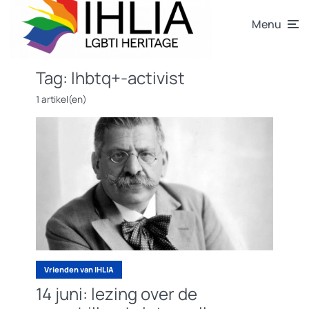
Menu
Tag:
lhbtq+-activist
1 artikel(en)
Vrienden van IHLIA
14 juni: lezing over de