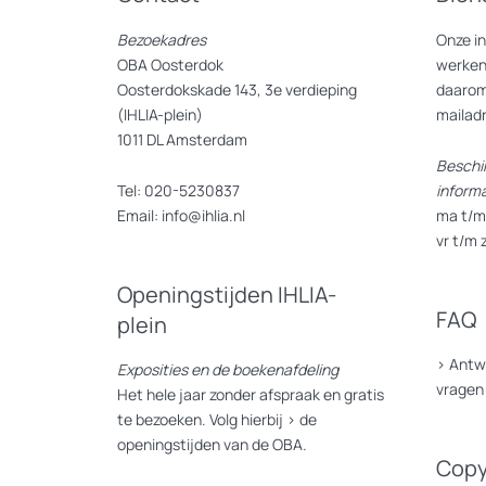
Bezoekadres
Onze i
OBA Oosterdok
werken
Oosterdokskade 143, 3e verdieping
daarom
(IHLIA-plein)
mailad
1011 DL Amsterdam
Beschi
Tel: 020-5230837
inform
Email: info@ihlia.nl
ma t/m 
vr t/m 
Openingstijden IHLIA-
FAQ
plein
>
Antw
Exposities en de boekenafdeling
vragen
Het hele jaar zonder afspraak en gratis
te bezoeken. Volg hierbij >
de
openingstijden van de OBA.
Copy