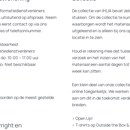
nformatiedienstverleners
De collectie van IHLIA bevat z
 uitsluitend op afspraak. Neem
stukken. Om de collectie te ku
 eerst contact op via ons
waarborgen wordt het materiaa
res of telefoonnummer.
uitgeleend en is alleen bij ons o
locatie in te zien.
kbaarheid
atiedienstverleners
Houd er rekening mee dat tusse
do: 10.00 – 17.00 uur
verzoek en het inzien van het
zo: Niet beschikbaar
materiaal een aantal dagen tot
week kan zitten.
Een klein deel van onze collectie
online toegankelijk. We werken 
oorden op de meest gestelde
aan om dit in de toekomst verde
breiden.
>
Open Up!
right en
>
T-shirts op Outside the Box
&