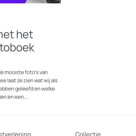
met het
otoboek
e mooiste foto’s van
e laat ze zien wat wij als
ebben geleefd en welke
en en een...
stverlening
Collectie