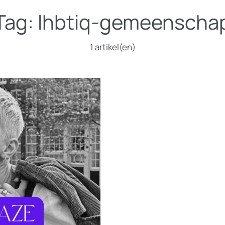
Tag:
lhbtiq-gemeenscha
1 artikel(en)