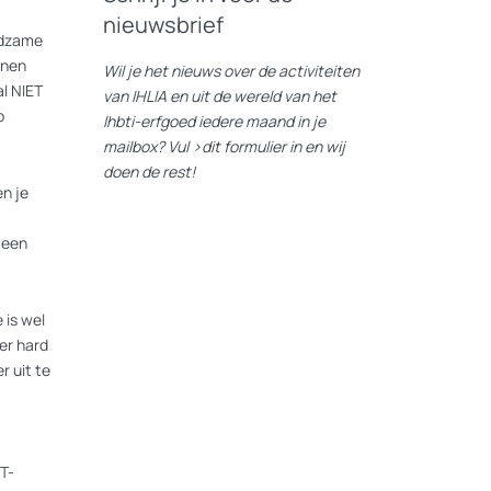
nieuwsbrief
eldzame
nnen
Wil je het nieuws over de activiteiten
l NIET
van IHLIA en uit de wereld van het
p
lhbti-erfgoed iedere maand in je
mailbox? Vul
>dit formulier
in en wij
doen de rest!
n je
 een
 is wel
er hard
r uit te
T-