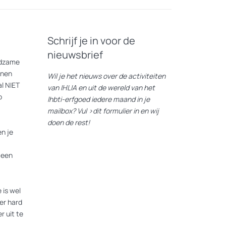
Schrijf je in voor de
nieuwsbrief
eldzame
nnen
Wil je het nieuws over de activiteiten
l NIET
van IHLIA en uit de wereld van het
p
lhbti-erfgoed iedere maand in je
mailbox? Vul
>dit formulier
in en wij
doen de rest!
n je
 een
 is wel
er hard
r uit te