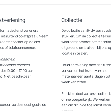
stverlening
Collectie
nformatiedienstverleners
De collectie van IHLIA bevat z
 uitsluitend op afspraak. Neem
stukken. Om de collectie te ku
 eerst contact op via ons
waarborgen wordt het materiaa
res of telefoonnummer.
uitgeleend en is alleen bij ons o
locatie in te zien.
kbaarheid
atiedienstverleners
Houd er rekening mee dat tusse
do: 10.00 – 17.00 uur
verzoek en het inzien van het
zo: Niet beschikbaar
materiaal een aantal dagen tot
week kan zitten.
Een klein deel van onze collectie
online toegankelijk. We werken 
oorden op de meest gestelde
aan om dit in de toekomst verde
breiden.