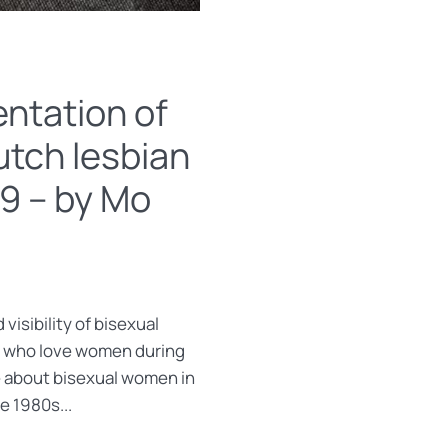
ntation of
utch lesbian
9 – by Mo
visibility of bisexual
 who love women during
e about bisexual women in
e 1980s...