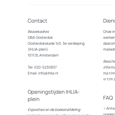
Contact
Dien
Bezoekadres
Onze i
OBA Oosterdok
werken
Oosterdokskade 143, 3e verdieping
daarom
(IHLIA-plein)
mailad
1011 DL Amsterdam
Beschi
Tel: 020-5230837
inform
Email: info@ihlia.nl
ma t/m 
vr t/m 
Openingstijden IHLIA-
FAQ
plein
>
Antw
Exposities en de boekenafdeling
vragen