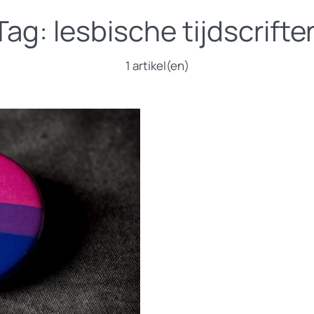
Tag:
lesbische tijdscrifte
1 artikel(en)