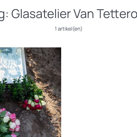
g:
Glasatelier Van Tetter
1 artikel(en)