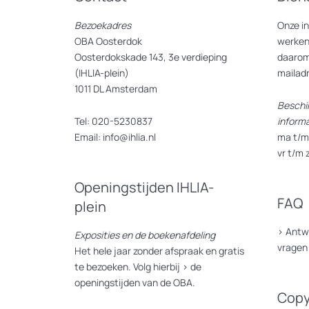
Bezoekadres
Onze i
OBA Oosterdok
werken
Oosterdokskade 143, 3e verdieping
daarom
(IHLIA-plein)
mailad
1011 DL Amsterdam
Beschi
Tel: 020-5230837
inform
Email: info@ihlia.nl
ma t/m 
vr t/m 
Openingstijden IHLIA-
FAQ
plein
>
Antw
Exposities en de boekenafdeling
vragen
Het hele jaar zonder afspraak en gratis
te bezoeken. Volg hierbij >
de
openingstijden van de OBA.
Copy