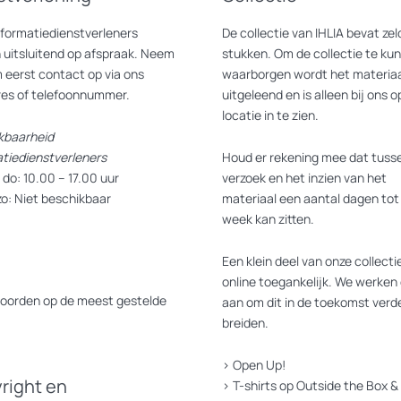
nformatiedienstverleners
De collectie van IHLIA bevat z
 uitsluitend op afspraak. Neem
stukken. Om de collectie te ku
 eerst contact op via ons
waarborgen wordt het materiaa
res of telefoonnummer.
uitgeleend en is alleen bij ons o
locatie in te zien.
kbaarheid
atiedienstverleners
Houd er rekening mee dat tusse
do: 10.00 – 17.00 uur
verzoek en het inzien van het
zo: Niet beschikbaar
materiaal een aantal dagen tot
week kan zitten.
Een klein deel van onze collectie
online toegankelijk. We werken 
oorden op de meest gestelde
aan om dit in de toekomst verde
breiden.
>
Open Up!
right en
>
T-shirts op Outside the Box
&