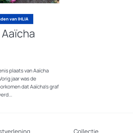
nden van IHLIA
 Aaïcha
nis plaats van Aaïcha
orig jaar was de
voorkomen dat Aaïcha’s graf
erd...
stverlening
Collectie