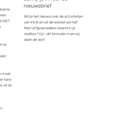
nieuwsbrief
eldzame
nnen
Wil je het nieuws over de activiteiten
l NIET
van IHLIA en uit de wereld van het
p
lhbti-erfgoed iedere maand in je
mailbox? Vul
>dit formulier
in en wij
doen de rest!
n je
 een
 is wel
er hard
r uit te
T-