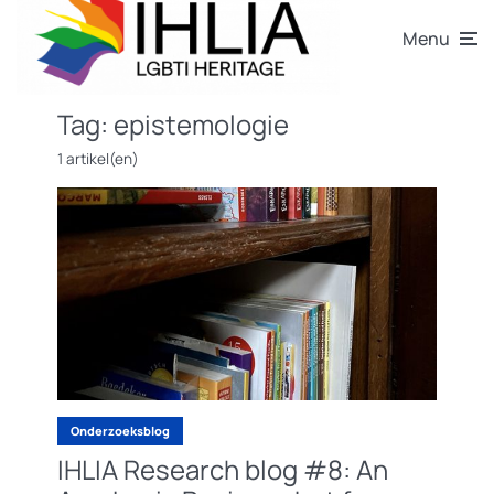
Menu
Tag:
epistemologie
1 artikel(en)
Onderzoeksblog
IHLIA Research blog #8: An