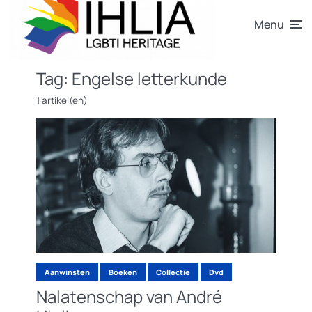
Menu
Tag:
Engelse letterkunde
1 artikel(en)
Aanwinsten
Boeken
Collectie
Dvd
Nalatenschap van André