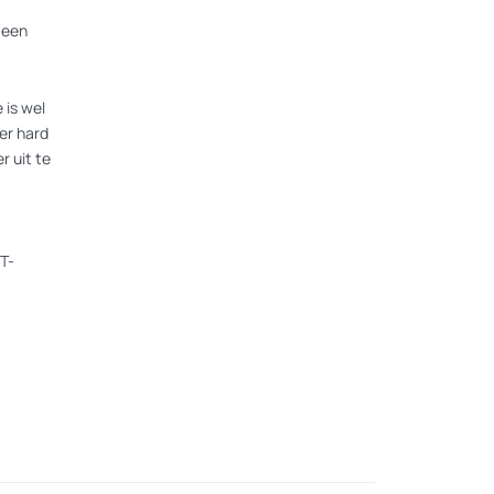
 een
 is wel
er hard
r uit te
T-