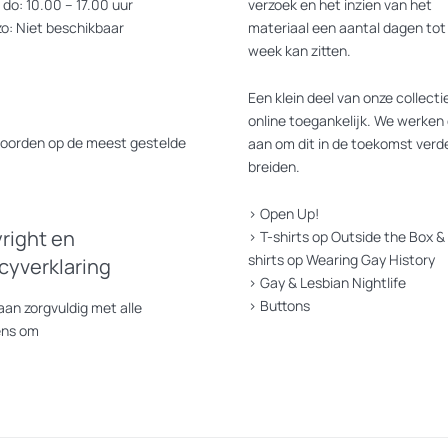
do: 10.00 – 17.00 uur
verzoek en het inzien van het
zo: Niet beschikbaar
materiaal een aantal dagen tot
week kan zitten.
Een klein deel van onze collectie
online toegankelijk. We werken 
oorden op de meest gestelde
aan om dit in de toekomst verde
breiden.
>
Open Up!
right en
>
T-shirts op Outside the Box
&
shirts op Wearing Gay History
acyverklaring
>
Gay & Lesbian Nightlife
>
Buttons
an zorgvuldig met alle
ens om