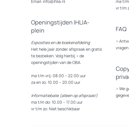
Email: info@ihlia.nl
ma t/m 
vr t/m 
Openingstijden IHLIA-
FAQ
plein
>
Antw
Exposities en de boekenafdeling
vragen
Het hele jaar zonder afspraak en gratis
te bezoeken. Volg hierbij >
de
openingstijden van de OBA.
Copy
ma t/m vrij: 08.00 – 22.00 uur
priv
za en zo: 10.00 – 20.00 uur
>
We ga
gegev
Informatiebalie (alleen op afspraak!)
ma t/m do: 10.00 – 17.00 uur
vr t/m zo: Niet beschikbaar