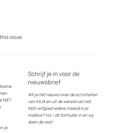
this issue.
Schrijf je in voor de
nieuwsbrief
eldzame
nnen
Wil je het nieuws over de activiteiten
l NIET
van IHLIA en uit de wereld van het
p
lhbti-erfgoed iedere maand in je
mailbox? Vul
>dit formulier
in en wij
doen de rest!
n je