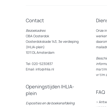
Contact
Dien
Bezoekadres
Onze i
OBA Oosterdok
werken
Oosterdokskade 143, 3e verdieping
daarom
(IHLIA-plein)
mailad
1011 DL Amsterdam
Beschi
Tel: 020-5230837
inform
Email: info@ihlia.nl
ma t/m 
vr t/m 
Openingstijden IHLIA-
FAQ
plein
>
Antw
Exposities en de boekenafdeling