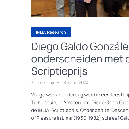
IHLIA Research
Diego Galdo Gonzále
onderscheiden met d
Scriptieprijs
3 min leestijd
28 maart 2024
Vorige week donderdag werd in een feestelij
Tolhuistuin, in Amsterdam, Diego Galdo Go
de IHLIA-Scriptieprijs. Onder de titel Desce
of Pleasure in Lima (1950-1982) schreef Gald