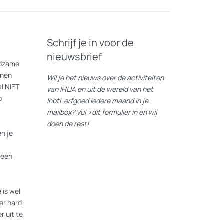
Schrijf je in voor de
nieuwsbrief
eldzame
nnen
Wil je het nieuws over de activiteiten
l NIET
van IHLIA en uit de wereld van het
p
lhbti-erfgoed iedere maand in je
mailbox? Vul
>dit formulier
in en wij
doen de rest!
n je
 een
 is wel
er hard
r uit te