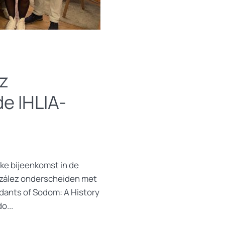
z
e IHLIA-
ke bijeenkomst in de
nzález onderscheiden met
ndants of Sodom: A History
o...