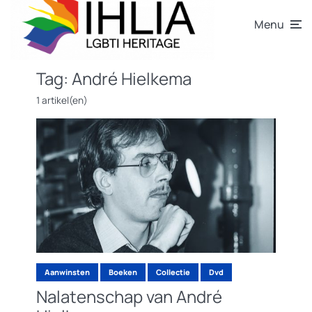
Menu
Tag:
André Hielkema
1 artikel(en)
Aanwinsten
Boeken
Collectie
Dvd
Nalatenschap van André