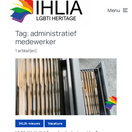
Menu
Tag:
administratief
medewerker
1 artikel(en)
IHLIA-nieuws
Vacature