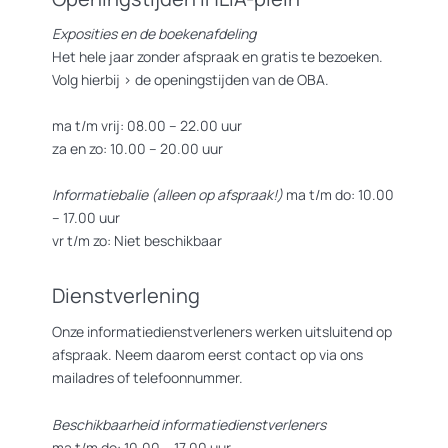
vertellen. De focus ligt op de vormgeving van de woorden door te
werken met verschillende soorten materiaal zoals karton, textiel,
Exposities en de boekenafdeling
verf en meer.
Het hele jaar zonder afspraak en gratis te bezoeken.
Volg hierbij >
de openingstijden van de OBA.
De workshop wordt gegeven door Devika Chotoe (zij/hen). Devika
is een choreografe, performance artiest en schrijfster en zet zich
ma t/m vrij: 08.00 – 22.00 uur
in voor de BIPOC LGBTQIA+ community met haar stichtingen
za en zo: 10.00 – 20.00 uur
Hindostaans & Queer en >
Fite QLub
.
Informatiebalie (alleen op afspraak!)
ma t/m do: 10.00
Aanmelden: reserveer een plek via aanmelden@ihlia.nl
– 17.00 uur
vr t/m zo: Niet beschikbaar
Deelnemers krijgen de mogelijkheid om hun werk en bevindingen
te presenteren tijdens een evenement op 17 maart in het kader
Dienstverlening
van >
Queer Geschiedenismaand
. Meer info volgt.
Onze informatiedienstverleners werken uitsluitend op
afspraak. Neem daarom eerst contact op via ons
mailadres of telefoonnummer.
Beschikbaarheid informatiedienstverleners
ma t/m do: 10.00 – 17.00 uur