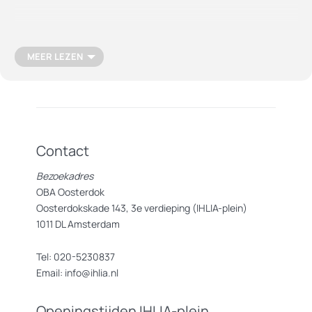
Op dezelfde wijze worden nieuwe verhalen, nieuwe gedachten,
gedichten en inzichten gecreëerd met eeuwenoude woorden die
al talloze keren herhaald zijn. De betekenis en
MEER LEZEN
impact
van
geschreven woorden zit niet alleen in wat er geschreven staat,
maar ook
hoe
het geschreven staat
:
Hoeveel ruimte neem je? Wat zegt
Contact
tussen woorden?
Hoeveelmoeitewiljeiemandlatendoenomjouwverhaaltebegrijpen?
Bezoekadres
OBA Oosterdok
Oosterdokskade 143, 3e verdieping (IHLIA-plein)
Welke woorden verdienen meer
A
A
N
D
A
C
H
T
en welke kleuren en
1011 DL Amsterdam
texturen zet je daarvoor in?
Tel: 020-5230837
In deze workshop zullen de deelnemers archiefmateriaal van IHLIA
Email: info@ihlia.nl
ontleden en recyclen om tot nieuwe gedichten te komen. Lees
zelf wat de reuzen van toen te zeggen hadden over lhbtiq+-
emancipatie en laat je inspireren om jouw eigen verhaal te
Openingstijden IHLIA-plein