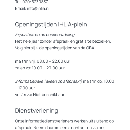
Tel: 020-5230837
oen
Email: info@ihlia.nl
Alvast thuis aan het werk? Bekijk dan deze >
introductievideo
of
Openingstijden IHLIA-plein
duik in de >
handleiding schrijven voor Wikipedia
.
Exposities en de boekenafdeling
>
Meer informatie over het aanmaken van een account en veel tips
Het hele jaar zonder afspraak en gratis te bezoeken.
vind je hier
Volg hierbij >
de openingstijden van de OBA.
ma t/m vrij: 08.00 – 22.00 uur
za en zo: 10.00 – 20.00 uur
Inschrijven
Informatiebalie (alleen op afspraak!)
ma t/m do: 10.00
De bijeenkomst is gratis. Om te weten hoeveel mensen we kunnen
– 17.00 uur
verwachten, vragen we je om je in te schrijven.
vr t/m zo: Niet beschikbaar
>
SCHRIJF JE IN
Dienstverlening
Onze informatiedienstverleners werken uitsluitend op
NEEM EEN LAPTOP MEE ALS JE KOMT
afspraak. Neem daarom eerst contact op via ons