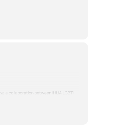
ce
, a collaboration between IHLIA LGBTI
dical life practices, which he has been