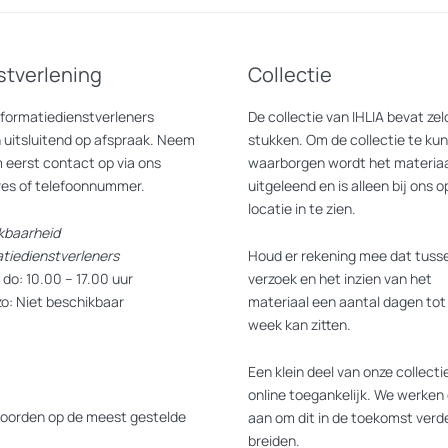
ult’s notion of “technologies of the self” as a point of departure, Wats
e mostly in the arts; more from the edges than the centre; sometimes li
han definitively LGBTQIA+; and privileged in the sense of having cultural
stverlening
Collectie
sitors a wide selection of materials from the
How We Behave
archive, in
nformatiedienstverleners
De collectie van IHLIA bevat z
om San Francisco to São Paulo, Utrecht to Delhi, Athens to Amsterdam.
 uitsluitend op afspraak. Neem
stukken. Om de collectie te ku
cal life practice(s) from IHLIA’s collection, which houses an internation
 eerst contact op via ons
waarborgen wordt het materiaa
res of telefoonnummer.
uitgeleend en is alleen bij ons o
locatie in te zien.
kbaarheid
atiedienstverleners
Houd er rekening mee dat tusse
do: 10.00 – 17.00 uur
verzoek en het inzien van het
ning van de tentoonstelling
How We Behave / An Archive of Radical Pr
art Of Your Revolution.
zo: Niet beschikbaar
materiaal een aantal dagen tot
week kan zitten.
en van onderzoeker Grant Watsons uitgebreide archief van interviews ov
Een klein deel van onze collectie
heeft afgenomen en verzameld.
online toegankelijk. We werken 
oorden op de meest gestelde
aan om dit in de toekomst verde
lts notie van ’technologieën van het zelf’ als uitgangspunt, wordt Wa
breiden.