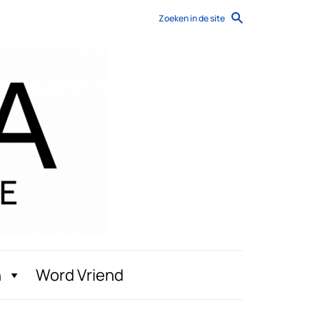
Zoeken in de site
n
Word Vriend