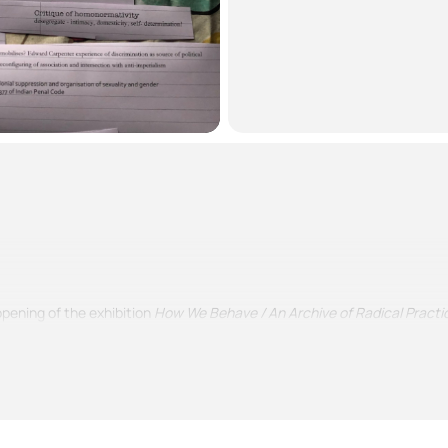
pening of the exhibition
How We Behave / An Archive of Radical Practi
 Want To Be Part Of Your Revolution.
rom researcher Grant Watson’s expansive archive of interviews about ra
han ten years.