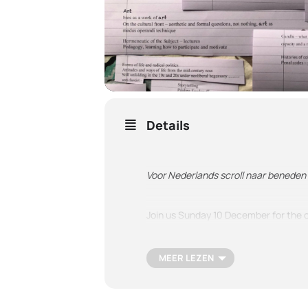
Details
Voor Nederlands scroll naar beneden
Join us Sunday 10 December for the o
Heritage and If I Can’t Dance, I Don’t
MEER LEZEN
How We Behave
presents materials f
conducting and collecting for more t