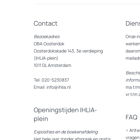
Taking French philosopher Michel Fouca
hear people’s stories – people who ar
so; disproportionately queer rather t
Contact
Dien
The exhibition makes available for vi
Bezoekadres
Onze i
video portraits with interviewees fr
OBA Oosterdok
werken
selection of materials related to radi
Oosterdokskade 143, 3e verdieping
daarom
(IHLIA-plein)
mailad
1011 DL Amsterdam
Beschi
Tel: 020-5230837
inform
Email: info@ihlia.nl
ma t/m 
Kom zondag 10 december naar de ope
If I Can’t Dance, I Don’t Want To Be P
vr t/m 
Openingstijden IHLIA-
How We Behave
presenteert material
FAQ
plein
een periode van meer dan tien jaar 
>
Antw
Exposities en de boekenafdeling
Met de Franse filosoof Michel Foucau
vragen
Het hele jaar zonder afspraak en gratis