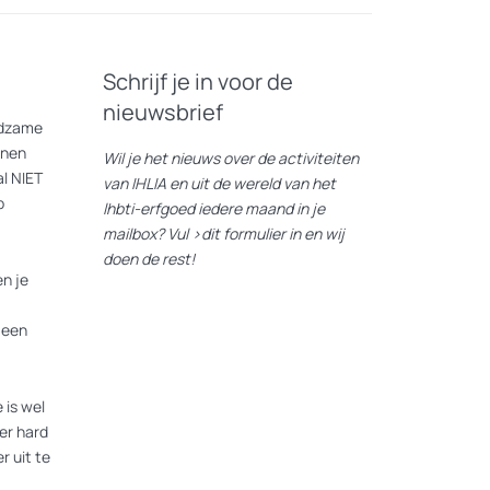
on’s archive is driven by an interest to
nked to political work but not necessarily
 capital but often precarious.
Schrijf je in voor de
nieuwsbrief
cluding transcripts, audio recordings and
eldzame
 The exhibition is accompanied by a
nnen
Wil je het nieuws over de activiteiten
al archive of LGBTI histories.
l NIET
van IHLIA en uit de wereld van het
p
lhbti-erfgoed iedere maand in je
mailbox? Vul
>dit formulier
in en wij
doen de rest!
n je
actice
, een samenwerking tussen IHLIA en
 een
er radicale levenspraktijken die hij over
 is wel
er hard
r uit te
tsons verzameling gedreven door een