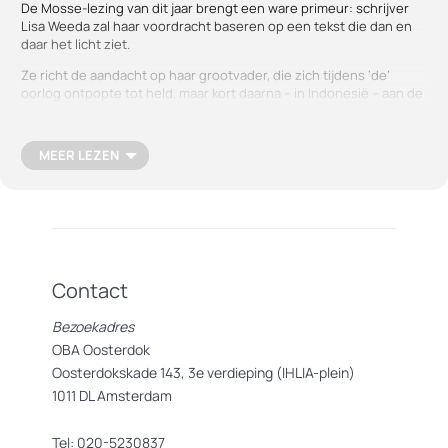
De Mosse-lezing van dit jaar brengt een ware primeur: schrijver
Lisa Weeda zal haar voordracht baseren op een tekst die dan en
daar het licht ziet.
Ze richt de aandacht op haar grootvader, die zich tijdens ‘de’
oorlog ontpopte tot held, maar kort daarna – in Indonesië – aan de
verkeerde kant van de geschiedenis belandde. Niet lang daarna
ontdekte zijn vrouw nog iets over hem.
MEER LEZEN
Aansluitend volgt een receptie.
Over Lisa Weeda
Contact
De Nederlands-Oekraïense Lisa Weeda maakte naam met haar VR-
installatie
Rozsypne
(2019), haar debuutroman
Aleksandra
(2022)
Bezoekadres
en
Dans Dans Revolutie
(2024).
OBA Oosterdok
Oosterdokskade 143, 3e verdieping (IHLIA-plein)
1011 DL Amsterdam
Tel: 020-5230837