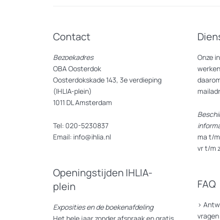
In de tentoonstelling wordt de reis 
vandaag de dag geen bedreiging meer
Contact
Dien
De aandacht voor hiv is hierdoor ec
kennis behouden wordt. Eén van de do
Bezoekadres
Onze i
behandeling, als in de samenleving wa
OBA Oosterdok
werken
Oosterdokskade 143, 3e verdieping
daarom
Verschillende kamers
(IHLIA-plein)
mailad
1011 DL Amsterdam
Beschi
De door hiv getroffen community’s he
Tel: 020-5230837
inform
thema’s centraal die samen het verha
Email: info@ihlia.nl
ma t/m 
vr t/m 
Aan de hand van verschillende kamer
buddysystemen, werd Aids Memorial D
Openingstijden IHLIA-
FAQ
plein
De kamers worden gevuld met (histor
>
Antw
Exposities en de boekenafdeling
vragen
Het hele jaar zonder afspraak en gratis