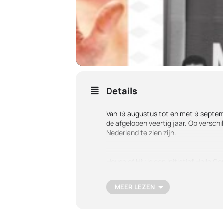
Details
Van 19 augustus tot en met 9 septemb
de afgelopen veertig jaar. Op verschi
Nederland te zien zijn.
House of Hiv is een initiatief Hello 
Zeven community-organisaties die me
MEER LEZEN
Reis