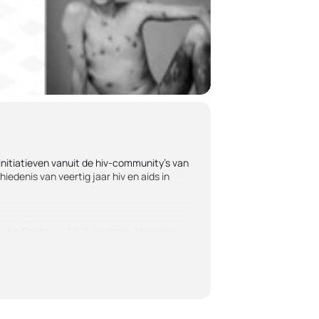
initiatieven vanuit de hiv-community’s van
edenis van veertig jaar hiv en aids in
matie Centrum, IHLIA en de Hiv Vereniging.
 getroffen.