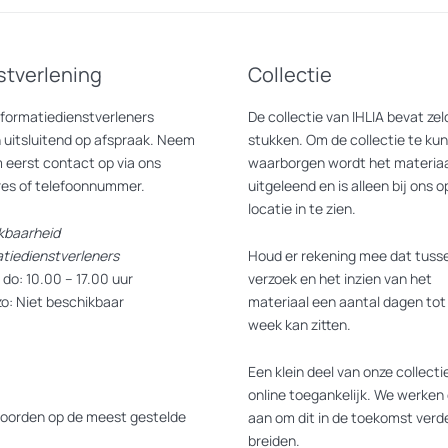
gemaakt van een levensverwachting van nul tot normaal. Waar aids vroe
 voor de volksgezondheid en is het met de juiste medicatie niet meer 
stverlening
Collectie
hter ook afgenomen wat er voor heeft gezorgd dat het nog altijd heers
elen van House of Hiv is om dit te doorbreken, zowel binnen kwetsbare
nformatiedienstverleners
De collectie van IHLIA bevat z
arbij er vaak nog een onjuist beeld over hiv bestaat.
 uitsluitend op afspraak. Neem
stukken. Om de collectie te ku
 eerst contact op via ons
waarborgen wordt het materiaa
res of telefoonnummer.
uitgeleend en is alleen bij ons o
locatie in te zien.
kbaarheid
bben een belangrijke rol gespeeld in de response op en aanpak van de zi
atiedienstverleners
Houd er rekening mee dat tusse
al vertellen van veertig jaar leven en omgaan met hiv: remembering, car
do: 10.00 – 17.00 uur
verzoek en het inzien van het
zo: Niet beschikbaar
materiaal een aantal dagen tot
s, die samen het huis vormen, worden de verhalen achter de initiatiev
week kan zitten.
ay in het leven geroepen en zetten de community’s allerlei preventiep
Een klein deel van onze collectie
online toegankelijk. We werken 
isch) beeldmateriaal, kunst- en fotowerken van onder andere Basse Sti
oorden op de meest gestelde
aan om dit in de toekomst verde
breiden.