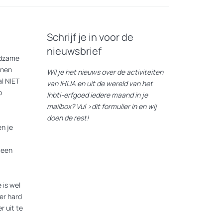
ger het doodvonnis was, vormt hiv
seksueel overdraagbaar.
Schrijf je in voor de
ende taboe en stigma door gebrek aan
nieuwsbrief
 groepen die baat hebben bij een hiv-
eldzame
nnen
Wil je het nieuws over de activiteiten
l NIET
van IHLIA en uit de wereld van het
p
lhbti-erfgoed iedere maand in je
mailbox? Vul
>dit formulier
in en wij
doen de rest!
ekte. In de tentoonstelling staan vier
n je
ing, fighting en healing.
 een
en getoond. Zo kwamen er bijvoorbeeld
rojecten op, zoals PrEP-workshops.
 is wel
er hard
ttgen en Erwin Olaf.
r uit te