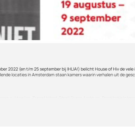
er 2022 (en t/m 25 september bij IHLIA!) belicht House of Hiv de vele 
llende locaties in Amsterdam staan kamers waarin verhalen uit de geschi
Gorgeous, Mainline, Trans United, Black Queer Archives, Prostitutie Infor
nsen en groepen vertegenwoordigen die disproportioneel door hiv zijn