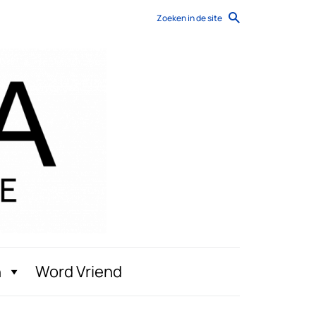
Zoeken in de site
n
Word Vriend