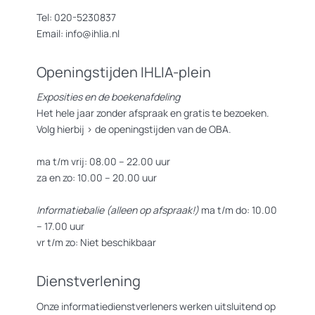
presenteren, ontstaan vijf uiteenlopende verhalen. Deze
tentoonstelling laat zien dat het belangrijk is om te blijven kijken,
Tel: 020-5230837
niet alleen naar wat al in beeld is, maar juist ook naar de rijkdom die
Email: info@ihlia.nl
in de marges leeft. Om zo het onzichtbare zichtbaar te maken.
Openingstijden IHLIA-plein
IHLIA wil graag de bruikleengevers bedanken voor hun
waardevolle bijdragen, te weten: het Centraal Museum, Frans Hals
Exposities en de boekenafdeling
Museum, Literatuurmuseum, Regionaal Archief Alkmaar en
Het hele jaar zonder afspraak en gratis te bezoeken.
TextielMuseum.
Volg hierbij >
de openingstijden van de OBA.
ma t/m vrij: 08.00 – 22.00 uur
za en zo: 10.00 – 20.00 uur
Informatiebalie (alleen op afspraak!)
ma t/m do: 10.00
– 17.00 uur
vr t/m zo: Niet beschikbaar
Dienstverlening
Onze informatiedienstverleners werken uitsluitend op