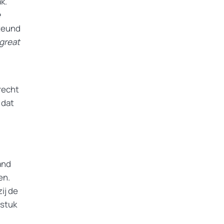
k.
e
steund
great
recht
 dat
and
en.
ij de
 stuk