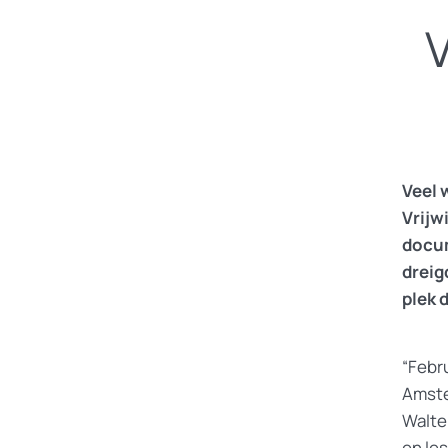
Veel 
Vrijw
docum
dreig
plek 
“Febru
Amste
Walte
en le