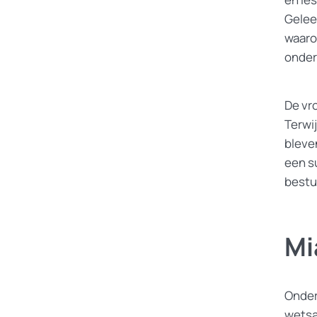
Gelee
waaro
onde
De vr
Terwi
bleve
een s
bestu
Mi
Onder
wetsa