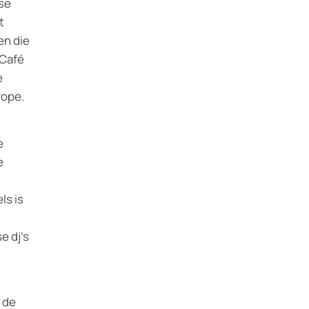
se
t
en die
 Café
e
rope.
e
e
ls is
e dj’s
n de