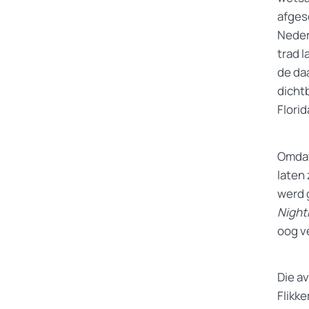
afgesc
Neder
trad 
de da
dicht
Florid
Omdat
laten
werd 
Night
oog v
Die a
Flikk