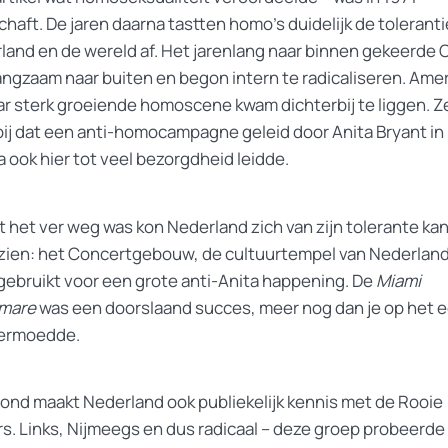
haft. De jaren daarna tastten homo’s duidelijk de toleranti
land en de wereld af. Het jarenlang naar binnen gekeerde
langzaam naar buiten en begon intern te radicaliseren. Amer
ar sterk groeiende homoscene kwam dichterbij te liggen. Ze
bij dat een anti-homocampagne geleid door Anita Bryant in
a ook hier tot veel bezorgdheid leidde.
 het ver weg was kon Nederland zich van zijn tolerante ka
 zien: het Concertgebouw, de cultuurtempel van Nederland
gebruikt voor een grote anti-Anita happening. De
Miami
mare
was een doorslaand succes, meer nog dan je op het 
ermoedde.
vond maakt Nederland ook publiekelijk kennis met de Rooie
ers. Links, Nijmeegs en dus radicaal – deze groep probeerde