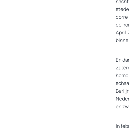
nacht
steden
dorre
de ho
April
binne
En da
Zater
homob
schaa
Berli
Neder
en zw
In feb