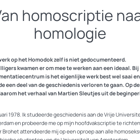
Van homoscriptie naa
homologie
werk op het Homodok zelf is niet gedocumenteerd.
illigers kwamen er om mee te werken aan een ideaal. Bij
entatiecentrum is het eigenlijke werk best wel saai en
de een deel van de geschiedenis verloren te gaan. Op d
daarom het verhaal van Martien Sleutjes uit de beginper
ari 1978. Ik studeerde geschiedenis aan de Vrije Universite
rdam en probeerde me op mijn hoofdvakscriptie te richten
r Brohet attendeerde mij op een oproep aan alle homoseks
sbische studenten van de Universiteit van Amsterdam.