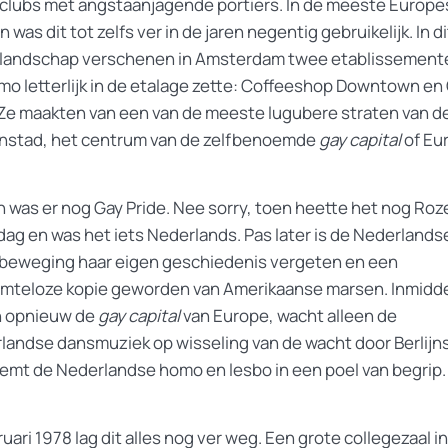
clubs met angstaanjagende portiers. In de meeste Europe
 was dit tot zelfs ver in de jaren negentig gebruikelijk. In di
 landschap verschenen in Amsterdam twee etablissement
mo letterlijk in de etalage zette: Coffeeshop Downtown en
. Ze maakten van een van de meeste lugubere straten van d
nstad, het centrum van de zelfbenoemde
gay capital
of Eu
n was er nog Gay Pride. Nee sorry, toen heette het nog Roz
dag en was het iets Nederlands. Pas later is de Nederlands
eweging haar eigen geschiedenis vergeten en een
mteloze kopie geworden van Amerikaanse marsen. Inmidde
jn opnieuw de
gay capital
van Europe, wacht alleen de
landse dansmuziek op wisseling van de wacht door Berlijns
emt de Nederlandse homo en lesbo in een poel van begrip.
ruari 1978 lag dit alles nog ver weg. Een grote collegezaal i