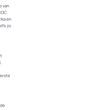
e van
 COC
ika en
lfs zo
nt
,
eerste
 de