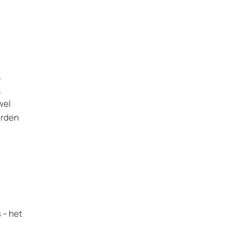
.
,
wel
erden
 – het