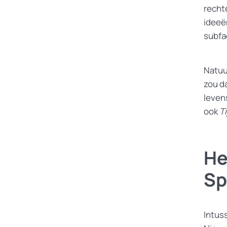
recht
ideeën
subfa
Natuur
zou d
leven
ook
T
He
Sp
Intus