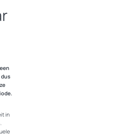
r
 een
 dus
eze
iode.
it in
.
uele