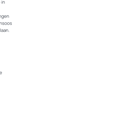
 in
angen
ensoos
laan.
e