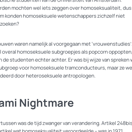
rden mochten wel iets zeggen over homoseksualiteit, dus
m konden homoseksuele wetenschappers zichzelf niet
rzoeken?
ouwen waren namelijk al voorgegaan met ‘vrouwenstudies’
jl overal homoseksuele subgroepjes als popcorn oppopten
n de studenten echter achter. Er was bij wijze van spreken 
ubgroep voor homoseksuele tramconducteurs, maar ze w
deerd door heteroseksuele antropologen.
ami Nightmare
tussen was de tijd zwanger van verandering. Artikel 248bis
rtikel wat homoseksualiteit veroordeelde – was in 1971