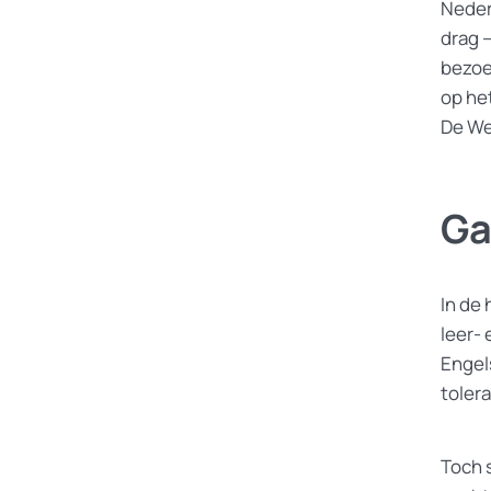
Nederl
drag 
bezoe
op he
De We
Ga
In de
leer-
Engel
tolera
Toch 