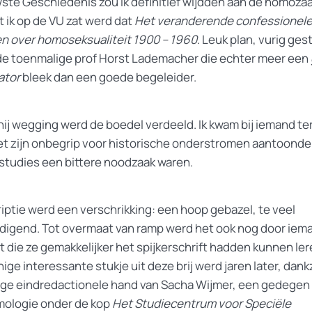
ste Geschiedenis zou ik definitief wijdden aan de homozaa
 ik op de VU zat werd dat
Het veranderende confessionel
n over homoseksualiteit 1900 – 1960
. Leuk plan, vurig ge
de toenmalige prof Horst Lademacher die echter meer een
ator
bleek dan een goede begeleider.
hij wegging werd de boedel verdeeld. Ik kwam bij iemand te
et zijn onbegrip voor historische onderstromen aantoonde
tudies een bittere noodzaak waren.
riptie werd een verschrikking: een hoop gebazel, te veel
digend. Tot overmaat van ramp werd het ook nog door iem
t die ze gemakkelijker het spijkerschrift hadden kunnen ler
ige interessante stukje uit deze brij werd jaren later, dankz
ige eindredactionele hand van Sacha Wijmer, een gedegen
mologie onder de kop
Het Studiecentrum voor Speciële