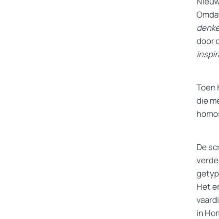
Nieuw
Omdat
denke
door 
inspir
Toen 
die m
homos
De sc
verde
getyp
Het en
vaard
in Ho