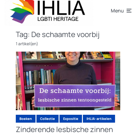
Menu
Tag:
De schaamte voorbij
1 artikel(en)
Boeken
Collectie
Expositie
IHLIA-artikelen
Zinderende lesbische zinnen