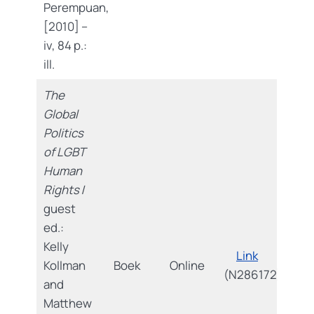
Perempuan,
[2010] –
iv, 84 p.:
ill.
The
Global
Politics
of LGBT
Human
Rights
/
guest
ed.:
Kelly
Link
Kollman
Boek
Online
(N286172)
and
Matthew