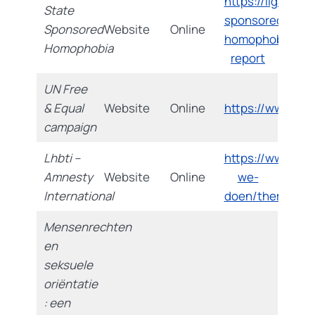
https://ilga.org/
State
sponsored-
Sponsored
Website
Online
homophobia-
Homophobia
report
UN Free
& Equal
Website
Online
https://www.unf
campaign
Lhbti –
https://www.amn
Amnesty
Website
Online
we-
International
doen/themas/lh
Mensenrechten
en
seksuele
oriëntatie
: een