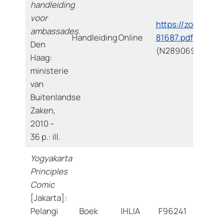
handleiding
voor
https://zoek.off
ambassades.
Handleiding
Online
81687.pdf
Den
(N289069)
Haag:
ministerie
van
Buitenlandse
Zaken,
2010 –
36 p.: ill.
Yogyakarta
Principles
Comic
[Jakarta]:
Pelangi
Boek
IHLIA
F96241